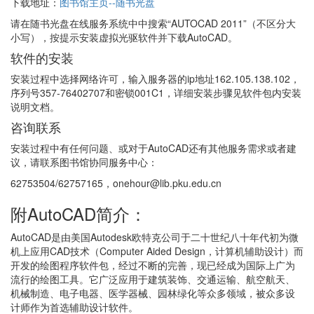
下载地址：
图书馆主页--随书光盘
请在随书光盘在线服务系统中中搜索“AUTOCAD 2011”（不区分大
小写），按提示安装虚拟光驱软件并下载AutoCAD。
软件的安装
安装过程中选择网络许可，输入服务器的ip地址162.105.138.102，
序列号357-76402707和密锁001C1，详细安装步骤见软件包内安装
说明文档。
咨询联系
安装过程中有任何问题、或对于AutoCAD还有其他服务需求或者建
议，请联系图书馆协同服务中心：
62753504/62757165，onehour@lib.pku.edu.cn
附AutoCAD简介：
AutoCAD是由美国Autodesk欧特克公司于二十世纪八十年代初为微
机上应用CAD技术（Computer Aided Design，计算机辅助设计）而
开发的绘图程序软件包，经过不断的完善，现已经成为国际上广为
流行的绘图工具。它广泛应用于建筑装饰、交通运输、航空航天、
机械制造、电子电器、医学器械、园林绿化等众多领域，被众多设
计师作为首选辅助设计软件。