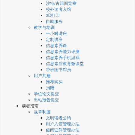
沙特/古籍阅览室
校外读者入馆
3D打印
自助服务
教学与培训
一小时讲座
定制讲座
信息素养课
信息素养能力评测
信息素养手机游戏
信息素质教育微课堂
带班图书馆员
用户共建
推荐购买
捐赠
学位论文提交
出站报告提交
读者指南
规章制度
文明读者公约
用户入馆管理办法
借阅证件管理办法