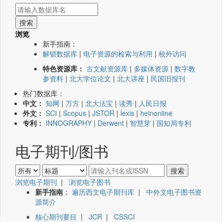
浏览
新手指南：
解锁数据库
|
电子资源的检索与利用
|
校外访问
特色资源库：
古文献资源库
|
多媒体资源
|
数字教
参资料
|
北大学位论文
|
北大讲座
|
民国旧报刊
热门数据库：
中文：
知网
|
万方
|
北大法宝
|
读秀
|
人民日报
外文：
SCI
|
Scopus
|
JSTOR
|
lexis
|
heinonline
专利：
INNOGRAPHY
|
Derwent
|
智慧芽
|
国知局专利
电子期刊/图书
浏览电子期刊
|
浏览电子图书
新手指南
：
遍历西文电子期刊库
|
中外文电子图书资
源简介
核心期刊要目
|
JCR
|
CSSCI