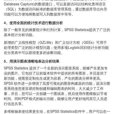
Database Capture)的数据接口，可以直接访问以结构化查询语言
（SQL）为数据访问标准的数据库管理系统，通过数据库导出向导
功能可以方便地将数据写入到数据库中等等。
4、使用全面的统计技术进行数据分析
除了一般常见的摘要统计和行列计算，SPSS Statistics提供了广泛的
基本统计分析功能。
新增的广义线性模型（GZLMs）和广义估计方程（GEEs）可用于
处理类型广泛的统计模型问题；使用多项Logistic回归统计分析功能
在分类表中可以获得更多的诊断功能。
5、用演示图表清晰地表达分析结果
SPSS Statistics 提供了一个全新的演示图形系统，能够产生更加专
业的图片。它包括了以前版本软件中提供的所有图形，并且提供了
新功能，使图形定制化生成更为容易，产生的图表分辨率更高。
SPSS 软件进一步增强了高度可视化的图形构建器的功能，该演示图
形系统使您更容易控制创建和编辑图表的时间，大大减少了工作
量，并且，您可以一次创建一个图或表，然后使用作图模板以节省
时间。同时PDF格式的输出功能，能够让用户更好地同其它人员进
行信息共享。
多维枢轴表使结果更生动，在SPSS Statistics软件中，用户可以在一