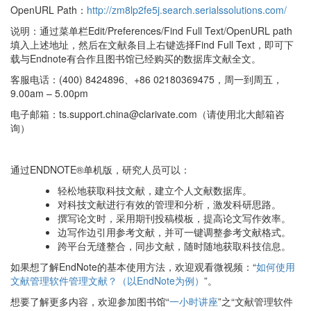
OpenURL Path：
http://zm8lp2fe5j.search.serialssolutions.com/
说明：通过菜单栏Edit/Preferences/Find Full Text/OpenURL path
填入上述地址，然后在文献条目上右键选择Find Full Text，即可下
载与Endnote有合作且图书馆已经购买的数据库文献全文。
客服电话：(400) 8424896、+86 02180369475，周一到周五，
9.00am – 5.00pm
电子邮箱：ts.support.china@clarivate.com（请使用北大邮箱咨
询）
通过ENDNOTE®单机版，研究人员可以：
轻松地获取科技文献，建立个人文献数据库。
对科技文献进行有效的管理和分析，激发科研思路。
撰写论文时，采用期刊投稿模板，提高论文写作效率。
边写作边引用参考文献，并可一键调整参考文献格式。
跨平台无缝整合，同步文献，随时随地获取科技信息。
如果想了解EndNote的基本使用方法，欢迎观看微视频：“
如何使用
文献管理软件管理文献？（以EndNote为例）
”。
想要了解更多内容，欢迎参加图书馆“
一小时讲座
”之“文献管理软件