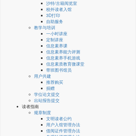
沙特/古籍阅览室
校外读者入馆
3D打印
自助服务
教学与培训
一小时讲座
定制讲座
信息素养课
信息素养能力评测
信息素养手机游戏
信息素质教育微课堂
带班图书馆员
用户共建
推荐购买
捐赠
学位论文提交
出站报告提交
读者指南
规章制度
文明读者公约
用户入馆管理办法
借阅证件管理办法