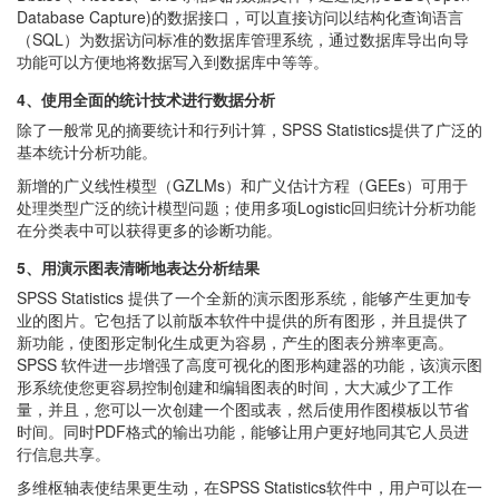
Database Capture)的数据接口，可以直接访问以结构化查询语言
（SQL）为数据访问标准的数据库管理系统，通过数据库导出向导
功能可以方便地将数据写入到数据库中等等。
4、使用全面的统计技术进行数据分析
除了一般常见的摘要统计和行列计算，SPSS Statistics提供了广泛的
基本统计分析功能。
新增的广义线性模型（GZLMs）和广义估计方程（GEEs）可用于
处理类型广泛的统计模型问题；使用多项Logistic回归统计分析功能
在分类表中可以获得更多的诊断功能。
5、用演示图表清晰地表达分析结果
SPSS Statistics 提供了一个全新的演示图形系统，能够产生更加专
业的图片。它包括了以前版本软件中提供的所有图形，并且提供了
新功能，使图形定制化生成更为容易，产生的图表分辨率更高。
SPSS 软件进一步增强了高度可视化的图形构建器的功能，该演示图
形系统使您更容易控制创建和编辑图表的时间，大大减少了工作
量，并且，您可以一次创建一个图或表，然后使用作图模板以节省
时间。同时PDF格式的输出功能，能够让用户更好地同其它人员进
行信息共享。
多维枢轴表使结果更生动，在SPSS Statistics软件中，用户可以在一