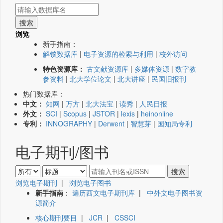
浏览
新手指南：
解锁数据库
|
电子资源的检索与利用
|
校外访问
特色资源库：
古文献资源库
|
多媒体资源
|
数字教
参资料
|
北大学位论文
|
北大讲座
|
民国旧报刊
热门数据库：
中文：
知网
|
万方
|
北大法宝
|
读秀
|
人民日报
外文：
SCI
|
Scopus
|
JSTOR
|
lexis
|
heinonline
专利：
INNOGRAPHY
|
Derwent
|
智慧芽
|
国知局专利
电子期刊/图书
浏览电子期刊
|
浏览电子图书
新手指南
：
遍历西文电子期刊库
|
中外文电子图书资
源简介
核心期刊要目
|
JCR
|
CSSCI