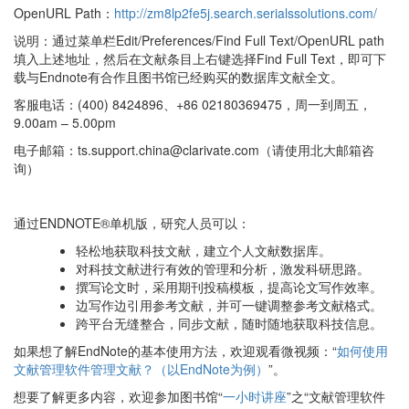
OpenURL Path：
http://zm8lp2fe5j.search.serialssolutions.com/
说明：通过菜单栏Edit/Preferences/Find Full Text/OpenURL path
填入上述地址，然后在文献条目上右键选择Find Full Text，即可下
载与Endnote有合作且图书馆已经购买的数据库文献全文。
客服电话：(400) 8424896、+86 02180369475，周一到周五，
9.00am – 5.00pm
电子邮箱：ts.support.china@clarivate.com（请使用北大邮箱咨
询）
通过ENDNOTE®单机版，研究人员可以：
轻松地获取科技文献，建立个人文献数据库。
对科技文献进行有效的管理和分析，激发科研思路。
撰写论文时，采用期刊投稿模板，提高论文写作效率。
边写作边引用参考文献，并可一键调整参考文献格式。
跨平台无缝整合，同步文献，随时随地获取科技信息。
如果想了解EndNote的基本使用方法，欢迎观看微视频：“
如何使用
文献管理软件管理文献？（以EndNote为例）
”。
想要了解更多内容，欢迎参加图书馆“
一小时讲座
”之“文献管理软件