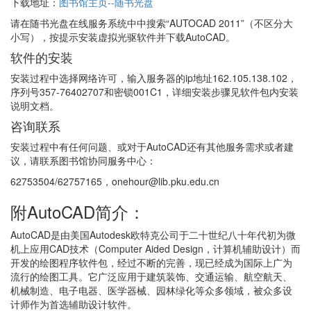
下载地址：
图书馆主页--随书光盘
请在随书光盘在线服务系统中中搜索“AUTOCAD 2011”（不区分大
小写），按提示安装虚拟光驱软件并下载AutoCAD。
软件的安装
安装过程中选择网络许可，输入服务器的ip地址162.105.138.102，
序列号357-76402707和密锁001C1，详细安装步骤见软件包内安装
说明文档。
咨询联系
安装过程中有任何问题、或对于AutoCAD还有其他服务需求或者建
议，请联系图书馆协同服务中心：
62753504/62757165，onehour@lib.pku.edu.cn
附AutoCAD简介：
AutoCAD是由美国Autodesk欧特克公司于二十世纪八十年代初为微
机上应用CAD技术（Computer Aided Design，计算机辅助设计）而
开发的绘图程序软件包，经过不断的完善，现已经成为国际上广为
流行的绘图工具。它广泛应用于建筑装饰、交通运输、航空航天、
机械制造、电子电器、医学器械、园林绿化等众多领域，被众多设
计师作为首选辅助设计软件。