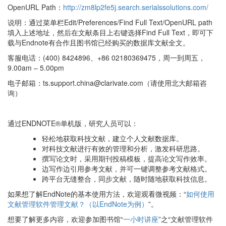
OpenURL Path：
http://zm8lp2fe5j.search.serialssolutions.com/
说明：通过菜单栏Edit/Preferences/Find Full Text/OpenURL path
填入上述地址，然后在文献条目上右键选择Find Full Text，即可下
载与Endnote有合作且图书馆已经购买的数据库文献全文。
客服电话：(400) 8424896、+86 02180369475，周一到周五，
9.00am – 5.00pm
电子邮箱：ts.support.china@clarivate.com（请使用北大邮箱咨
询）
通过ENDNOTE®单机版，研究人员可以：
轻松地获取科技文献，建立个人文献数据库。
对科技文献进行有效的管理和分析，激发科研思路。
撰写论文时，采用期刊投稿模板，提高论文写作效率。
边写作边引用参考文献，并可一键调整参考文献格式。
跨平台无缝整合，同步文献，随时随地获取科技信息。
如果想了解EndNote的基本使用方法，欢迎观看微视频：“
如何使用
文献管理软件管理文献？（以EndNote为例）
”。
想要了解更多内容，欢迎参加图书馆“
一小时讲座
”之“文献管理软件