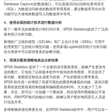
Database Capture)的数据接口，可以直接访问以结构化查询语言
（SQL）为数据访问标准的数据库管理系统，通过数据库导出向导
功能可以方便地将数据写入到数据库中等等。
4、使用全面的统计技术进行数据分析
除了一般常见的摘要统计和行列计算，SPSS Statistics提供了广泛的
基本统计分析功能。
新增的广义线性模型（GZLMs）和广义估计方程（GEEs）可用于
处理类型广泛的统计模型问题；使用多项Logistic回归统计分析功能
在分类表中可以获得更多的诊断功能。
5、用演示图表清晰地表达分析结果
SPSS Statistics 提供了一个全新的演示图形系统，能够产生更加专
业的图片。它包括了以前版本软件中提供的所有图形，并且提供了
新功能，使图形定制化生成更为容易，产生的图表分辨率更高。
SPSS 软件进一步增强了高度可视化的图形构建器的功能，该演示图
形系统使您更容易控制创建和编辑图表的时间，大大减少了工作
量，并且，您可以一次创建一个图或表，然后使用作图模板以节省
时间。同时PDF格式的输出功能，能够让用户更好地同其它人员进
行信息共享。
多维枢轴表使结果更生动，在SPSS Statistics软件中，用户可以在一