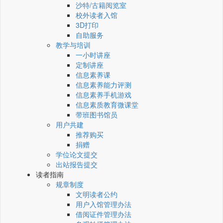
沙特/古籍阅览室
校外读者入馆
3D打印
自助服务
教学与培训
一小时讲座
定制讲座
信息素养课
信息素养能力评测
信息素养手机游戏
信息素质教育微课堂
带班图书馆员
用户共建
推荐购买
捐赠
学位论文提交
出站报告提交
读者指南
规章制度
文明读者公约
用户入馆管理办法
借阅证件管理办法