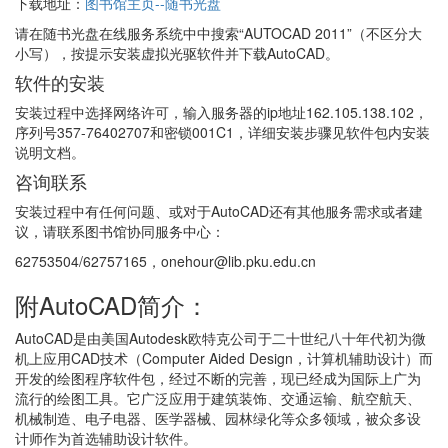
下载地址：
图书馆主页--随书光盘
请在随书光盘在线服务系统中中搜索“AUTOCAD 2011”（不区分大
小写），按提示安装虚拟光驱软件并下载AutoCAD。
软件的安装
安装过程中选择网络许可，输入服务器的ip地址162.105.138.102，
序列号357-76402707和密锁001C1，详细安装步骤见软件包内安装
说明文档。
咨询联系
安装过程中有任何问题、或对于AutoCAD还有其他服务需求或者建
议，请联系图书馆协同服务中心：
62753504/62757165，onehour@lib.pku.edu.cn
附AutoCAD简介：
AutoCAD是由美国Autodesk欧特克公司于二十世纪八十年代初为微
机上应用CAD技术（Computer Aided Design，计算机辅助设计）而
开发的绘图程序软件包，经过不断的完善，现已经成为国际上广为
流行的绘图工具。它广泛应用于建筑装饰、交通运输、航空航天、
机械制造、电子电器、医学器械、园林绿化等众多领域，被众多设
计师作为首选辅助设计软件。