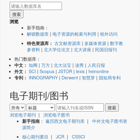
浏览
新手指南：
解锁数据库
|
电子资源的检索与利用
|
校外访问
特色资源库：
古文献资源库
|
多媒体资源
|
数字教
参资料
|
北大学位论文
|
北大讲座
|
民国旧报刊
热门数据库：
中文：
知网
|
万方
|
北大法宝
|
读秀
|
人民日报
外文：
SCI
|
Scopus
|
JSTOR
|
lexis
|
heinonline
专利：
INNOGRAPHY
|
Derwent
|
智慧芽
|
国知局专利
电子期刊/图书
浏览电子期刊
|
浏览电子图书
新手指南
：
遍历西文电子期刊库
|
中外文电子图书资
源简介
核心期刊要目
|
JCR
|
CSSCI