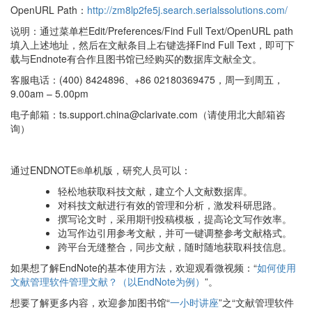
OpenURL Path：
http://zm8lp2fe5j.search.serialssolutions.com/
说明：通过菜单栏Edit/Preferences/Find Full Text/OpenURL path
填入上述地址，然后在文献条目上右键选择Find Full Text，即可下
载与Endnote有合作且图书馆已经购买的数据库文献全文。
客服电话：(400) 8424896、+86 02180369475，周一到周五，
9.00am – 5.00pm
电子邮箱：ts.support.china@clarivate.com（请使用北大邮箱咨
询）
通过ENDNOTE®单机版，研究人员可以：
轻松地获取科技文献，建立个人文献数据库。
对科技文献进行有效的管理和分析，激发科研思路。
撰写论文时，采用期刊投稿模板，提高论文写作效率。
边写作边引用参考文献，并可一键调整参考文献格式。
跨平台无缝整合，同步文献，随时随地获取科技信息。
如果想了解EndNote的基本使用方法，欢迎观看微视频：“
如何使用
文献管理软件管理文献？（以EndNote为例）
”。
想要了解更多内容，欢迎参加图书馆“
一小时讲座
”之“文献管理软件