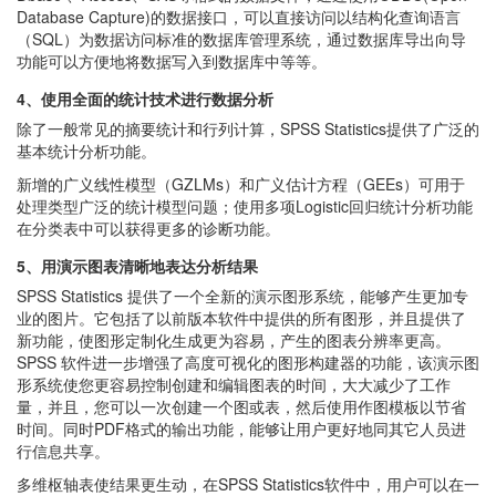
Database Capture)的数据接口，可以直接访问以结构化查询语言
（SQL）为数据访问标准的数据库管理系统，通过数据库导出向导
功能可以方便地将数据写入到数据库中等等。
4、使用全面的统计技术进行数据分析
除了一般常见的摘要统计和行列计算，SPSS Statistics提供了广泛的
基本统计分析功能。
新增的广义线性模型（GZLMs）和广义估计方程（GEEs）可用于
处理类型广泛的统计模型问题；使用多项Logistic回归统计分析功能
在分类表中可以获得更多的诊断功能。
5、用演示图表清晰地表达分析结果
SPSS Statistics 提供了一个全新的演示图形系统，能够产生更加专
业的图片。它包括了以前版本软件中提供的所有图形，并且提供了
新功能，使图形定制化生成更为容易，产生的图表分辨率更高。
SPSS 软件进一步增强了高度可视化的图形构建器的功能，该演示图
形系统使您更容易控制创建和编辑图表的时间，大大减少了工作
量，并且，您可以一次创建一个图或表，然后使用作图模板以节省
时间。同时PDF格式的输出功能，能够让用户更好地同其它人员进
行信息共享。
多维枢轴表使结果更生动，在SPSS Statistics软件中，用户可以在一