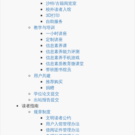
沙特/古籍阅览室
校外读者入馆
3D打印
自助服务
教学与培训
一小时讲座
定制讲座
信息素养课
信息素养能力评测
信息素养手机游戏
信息素质教育微课堂
带班图书馆员
用户共建
推荐购买
捐赠
学位论文提交
出站报告提交
读者指南
规章制度
文明读者公约
用户入馆管理办法
借阅证件管理办法