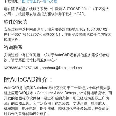
下载地址：
图书馆主页--随书光盘
请在随书光盘在线服务系统中中搜索“AUTOCAD 2011”（不区分大
小写），按提示安装虚拟光驱软件并下载AutoCAD。
软件的安装
安装过程中选择网络许可，输入服务器的ip地址162.105.138.102，
序列号357-76402707和密锁001C1，详细安装步骤见软件包内安装
说明文档。
咨询联系
安装过程中有任何问题、或对于AutoCAD还有其他服务需求或者建
议，请联系图书馆协同服务中心：
62753504/62757165，onehour@lib.pku.edu.cn
附AutoCAD简介：
AutoCAD是由美国Autodesk欧特克公司于二十世纪八十年代初为微
机上应用CAD技术（Computer Aided Design，计算机辅助设计）而
开发的绘图程序软件包，经过不断的完善，现已经成为国际上广为
流行的绘图工具。它广泛应用于建筑装饰、交通运输、航空航天、
机械制造、电子电器、医学器械、园林绿化等众多领域，被众多设
计师作为首选辅助设计软件。