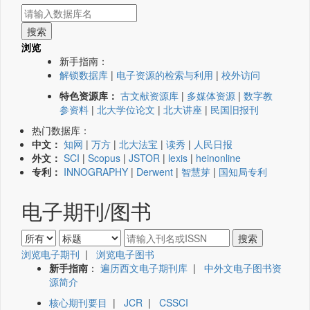
浏览
新手指南：
解锁数据库
|
电子资源的检索与利用
|
校外访问
特色资源库：
古文献资源库
|
多媒体资源
|
数字教
参资料
|
北大学位论文
|
北大讲座
|
民国旧报刊
热门数据库：
中文：
知网
|
万方
|
北大法宝
|
读秀
|
人民日报
外文：
SCI
|
Scopus
|
JSTOR
|
lexis
|
heinonline
专利：
INNOGRAPHY
|
Derwent
|
智慧芽
|
国知局专利
电子期刊/图书
浏览电子期刊
|
浏览电子图书
新手指南
：
遍历西文电子期刊库
|
中外文电子图书资
源简介
核心期刊要目
|
JCR
|
CSSCI