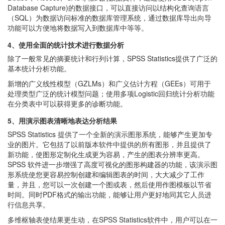
Database Capture)的数据接口，可以直接访问以结构化查询语言
（SQL）为数据访问标准的数据库管理系统，通过数据库导出向导
功能可以方便地将数据写入到数据库中等等。
4、使用全面的统计技术进行数据分析
除了一般常见的摘要统计和行列计算，SPSS Statistics提供了广泛的
基本统计分析功能。
新增的广义线性模型（GZLMs）和广义估计方程（GEEs）可用于
处理类型广泛的统计模型问题；使用多项Logistic回归统计分析功能
在分类表中可以获得更多的诊断功能。
5、用演示图表清晰地表达分析结果
SPSS Statistics 提供了一个全新的演示图形系统，能够产生更加专
业的图片。它包括了以前版本软件中提供的所有图形，并且提供了
新功能，使图形定制化生成更为容易，产生的图表分辨率更高。
SPSS 软件进一步增强了高度可视化的图形构建器的功能，该演示图
形系统使您更容易控制创建和编辑图表的时间，大大减少了工作
量，并且，您可以一次创建一个图或表，然后使用作图模板以节省
时间。同时PDF格式的输出功能，能够让用户更好地同其它人员进
行信息共享。
多维枢轴表使结果更生动，在SPSS Statistics软件中，用户可以在一