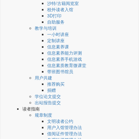
沙特/古籍阅览室
校外读者入馆
3D打印
自助服务
教学与培训
一小时讲座
定制讲座
信息素养课
信息素养能力评测
信息素养手机游戏
信息素质教育微课堂
带班图书馆员
用户共建
推荐购买
捐赠
学位论文提交
出站报告提交
读者指南
规章制度
文明读者公约
用户入馆管理办法
借阅证件管理办法