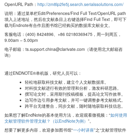
OpenURL Path：
http://zm8lp2fe5j.search.serialssolutions.com/
说明：通过菜单栏Edit/Preferences/Find Full Text/OpenURL path
填入上述地址，然后在文献条目上右键选择Find Full Text，即可下
载与Endnote有合作且图书馆已经购买的数据库文献全文。
客服电话：(400) 8424896、+86 02180369475，周一到周五，
9.00am – 5.00pm
电子邮箱：ts.support.china@clarivate.com（请使用北大邮箱咨
询）
通过ENDNOTE®单机版，研究人员可以：
轻松地获取科技文献，建立个人文献数据库。
对科技文献进行有效的管理和分析，激发科研思路。
撰写论文时，采用期刊投稿模板，提高论文写作效率。
边写作边引用参考文献，并可一键调整参考文献格式。
跨平台无缝整合，同步文献，随时随地获取科技信息。
如果想了解EndNote的基本使用方法，欢迎观看微视频：“
如何使用
文献管理软件管理文献？（以EndNote为例）
”。
想要了解更多内容，欢迎参加图书馆“
一小时讲座
”之“文献管理软件