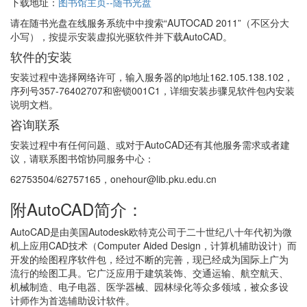
下载地址：
图书馆主页--随书光盘
请在随书光盘在线服务系统中中搜索“AUTOCAD 2011”（不区分大
小写），按提示安装虚拟光驱软件并下载AutoCAD。
软件的安装
安装过程中选择网络许可，输入服务器的ip地址162.105.138.102，
序列号357-76402707和密锁001C1，详细安装步骤见软件包内安装
说明文档。
咨询联系
安装过程中有任何问题、或对于AutoCAD还有其他服务需求或者建
议，请联系图书馆协同服务中心：
62753504/62757165，onehour@lib.pku.edu.cn
附AutoCAD简介：
AutoCAD是由美国Autodesk欧特克公司于二十世纪八十年代初为微
机上应用CAD技术（Computer Aided Design，计算机辅助设计）而
开发的绘图程序软件包，经过不断的完善，现已经成为国际上广为
流行的绘图工具。它广泛应用于建筑装饰、交通运输、航空航天、
机械制造、电子电器、医学器械、园林绿化等众多领域，被众多设
计师作为首选辅助设计软件。