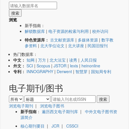
浏览
新手指南：
解锁数据库
|
电子资源的检索与利用
|
校外访问
特色资源库：
古文献资源库
|
多媒体资源
|
数字教
参资料
|
北大学位论文
|
北大讲座
|
民国旧报刊
热门数据库：
中文：
知网
|
万方
|
北大法宝
|
读秀
|
人民日报
外文：
SCI
|
Scopus
|
JSTOR
|
lexis
|
heinonline
专利：
INNOGRAPHY
|
Derwent
|
智慧芽
|
国知局专利
电子期刊/图书
浏览电子期刊
|
浏览电子图书
新手指南
：
遍历西文电子期刊库
|
中外文电子图书资
源简介
核心期刊要目
|
JCR
|
CSSCI