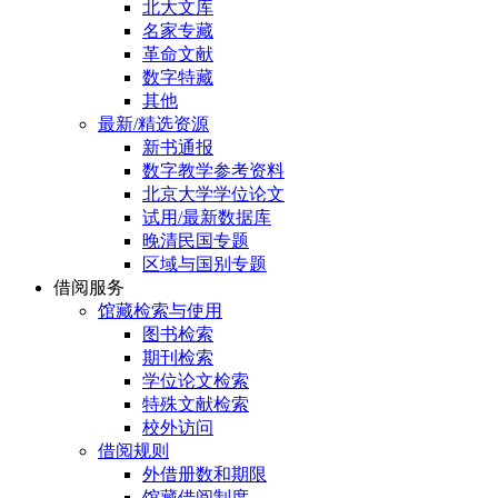
北大文库
名家专藏
革命文献
数字特藏
其他
最新/精选资源
新书通报
数字教学参考资料
北京大学学位论文
试用/最新数据库
晚清民国专题
区域与国别专题
借阅服务
馆藏检索与使用
图书检索
期刊检索
学位论文检索
特殊文献检索
校外访问
借阅规则
外借册数和期限
馆藏借阅制度