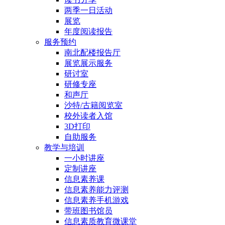
两季一日活动
展览
年度阅读报告
服务预约
南北配楼报告厅
展览展示服务
研讨室
研修专座
和声厅
沙特/古籍阅览室
校外读者入馆
3D打印
自助服务
教学与培训
一小时讲座
定制讲座
信息素养课
信息素养能力评测
信息素养手机游戏
带班图书馆员
信息素质教育微课堂