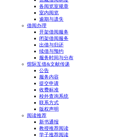
各阅览室规章
室内阅览
逾期与遗失
借阅办理
开架借阅服务
闭架借阅服务
出借与归还
续借与预约
服务时间与分布
馆际互借&文献传递
公告
服务内容
提交申请
收费标准
校外查询系统
联系方式
版权声明
阅读推荐
新书通报
教授推荐阅读
学子推荐阅读