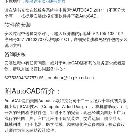
下载地址：
图书馆主页--随书光盘
请在随书光盘在线服务系统中中搜索“AUTOCAD 2011”（不区分大
小写），按提示安装虚拟光驱软件并下载AutoCAD。
软件的安装
安装过程中选择网络许可，输入服务器的ip地址162.105.138.102，
序列号357-76402707和密锁001C1，详细安装步骤见软件包内安装
说明文档。
咨询联系
安装过程中有任何问题、或对于AutoCAD还有其他服务需求或者建
议，请联系图书馆协同服务中心：
62753504/62757165，onehour@lib.pku.edu.cn
附AutoCAD简介：
AutoCAD是由美国Autodesk欧特克公司于二十世纪八十年代初为微
机上应用CAD技术（Computer Aided Design，计算机辅助设计）而
开发的绘图程序软件包，经过不断的完善，现已经成为国际上广为
流行的绘图工具。它广泛应用于建筑装饰、交通运输、航空航天、
机械制造、电子电器、医学器械、园林绿化等众多领域，被众多设
计师作为首选辅助设计软件。