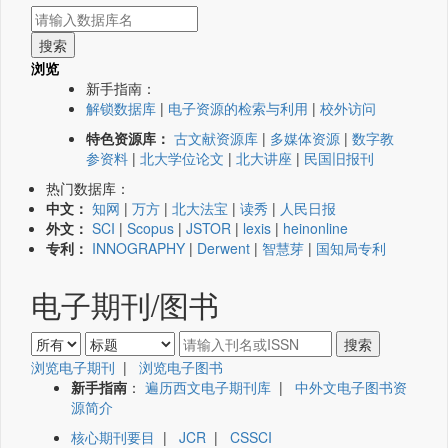
浏览
新手指南：
解锁数据库
|
电子资源的检索与利用
|
校外访问
特色资源库：
古文献资源库
|
多媒体资源
|
数字教
参资料
|
北大学位论文
|
北大讲座
|
民国旧报刊
热门数据库：
中文：
知网
|
万方
|
北大法宝
|
读秀
|
人民日报
外文：
SCI
|
Scopus
|
JSTOR
|
lexis
|
heinonline
专利：
INNOGRAPHY
|
Derwent
|
智慧芽
|
国知局专利
电子期刊/图书
浏览电子期刊
|
浏览电子图书
新手指南
：
遍历西文电子期刊库
|
中外文电子图书资
源简介
核心期刊要目
|
JCR
|
CSSCI