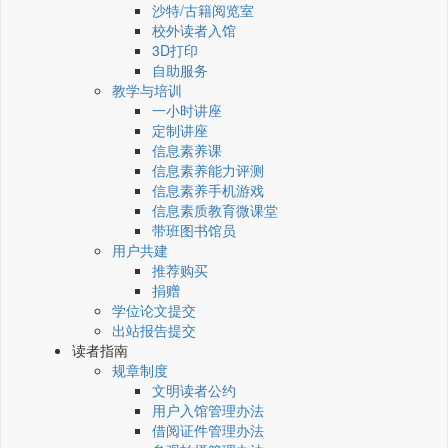
沙特/古籍阅览室
校外读者入馆
3D打印
自助服务
教学与培训
一小时讲座
定制讲座
信息素养课
信息素养能力评测
信息素养手机游戏
信息素质教育微课堂
带班图书馆员
用户共建
推荐购买
捐赠
学位论文提交
出站报告提交
读者指南
规章制度
文明读者公约
用户入馆管理办法
借阅证件管理办法