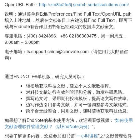
OpenURL Path：
http://zm8lp2fe5j.search.serialssolutions.com/
说明：通过菜单栏Edit/Preferences/Find Full Text/OpenURL path
填入上述地址，然后在文献条目上右键选择Find Full Text，即可下
载与Endnote有合作且图书馆已经购买的数据库文献全文。
客服电话：(400) 8424896、+86 02180369475，周一到周五，
9.00am – 5.00pm
电子邮箱：ts.support.china@clarivate.com（请使用北大邮箱咨
询）
通过ENDNOTE®单机版，研究人员可以：
轻松地获取科技文献，建立个人文献数据库。
对科技文献进行有效的管理和分析，激发科研思路。
撰写论文时，采用期刊投稿模板，提高论文写作效率。
边写作边引用参考文献，并可一键调整参考文献格式。
跨平台无缝整合，同步文献，随时随地获取科技信息。
如果想了解EndNote的基本使用方法，欢迎观看微视频：“
如何使用
文献管理软件管理文献？（以EndNote为例）
”。
想要了解更多内容，欢迎参加图书馆“
一小时讲座
”之“文献管理软件