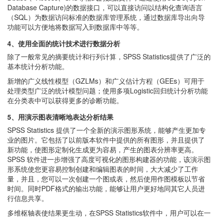
Database Capture)的数据接口，可以直接访问以结构化查询语言
（SQL）为数据访问标准的数据库管理系统，通过数据库导出向导
功能可以方便地将数据写入到数据库中等等。
4、使用全面的统计技术进行数据分析
除了一般常见的摘要统计和行列计算，SPSS Statistics提供了广泛的
基本统计分析功能。
新增的广义线性模型（GZLMs）和广义估计方程（GEEs）可用于
处理类型广泛的统计模型问题；使用多项Logistic回归统计分析功能
在分类表中可以获得更多的诊断功能。
5、用演示图表清晰地表达分析结果
SPSS Statistics 提供了一个全新的演示图形系统，能够产生更加专
业的图片。它包括了以前版本软件中提供的所有图形，并且提供了
新功能，使图形定制化生成更为容易，产生的图表分辨率更高。
SPSS 软件进一步增强了高度可视化的图形构建器的功能，该演示图
形系统使您更容易控制创建和编辑图表的时间，大大减少了工作
量，并且，您可以一次创建一个图或表，然后使用作图模板以节省
时间。同时PDF格式的输出功能，能够让用户更好地同其它人员进
行信息共享。
多维枢轴表使结果更生动，在SPSS Statistics软件中，用户可以在一