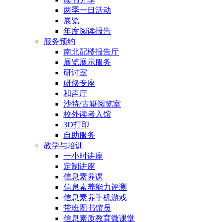
两季一日活动
展览
年度阅读报告
服务预约
南北配楼报告厅
展览展示服务
研讨室
研修专座
和声厅
沙特/古籍阅览室
校外读者入馆
3D打印
自助服务
教学与培训
一小时讲座
定制讲座
信息素养课
信息素养能力评测
信息素养手机游戏
带班图书馆员
信息素质教育微课堂