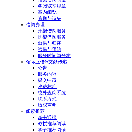
各阅览室规章
室内阅览
逾期与遗失
借阅办理
开架借阅服务
闭架借阅服务
出借与归还
续借与预约
服务时间与分布
馆际互借&文献传递
公告
服务内容
提交申请
收费标准
校外查询系统
联系方式
版权声明
阅读推荐
新书通报
教授推荐阅读
学子推荐阅读