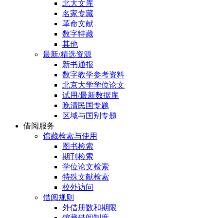
北大文库
名家专藏
革命文献
数字特藏
其他
最新/精选资源
新书通报
数字教学参考资料
北京大学学位论文
试用/最新数据库
晚清民国专题
区域与国别专题
借阅服务
馆藏检索与使用
图书检索
期刊检索
学位论文检索
特殊文献检索
校外访问
借阅规则
外借册数和期限
馆藏借阅制度