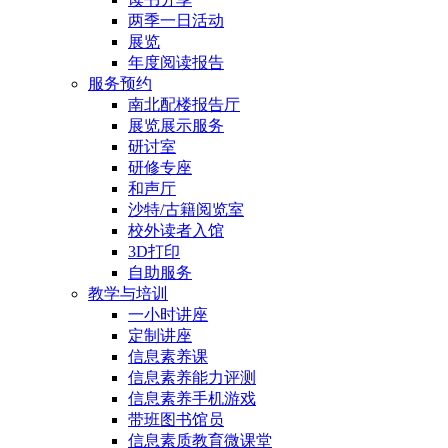
两季一日活动
展览
年度阅读报告
服务预约
南北配楼报告厅
展览展示服务
研讨室
研修专座
和声厅
沙特/古籍阅览室
校外读者入馆
3D打印
自助服务
教学与培训
一小时讲座
定制讲座
信息素养课
信息素养能力评测
信息素养手机游戏
带班图书馆员
信息素质教育微课堂