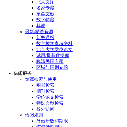
北大文库
名家专藏
革命文献
数字特藏
其他
最新/精选资源
新书通报
数字教学参考资料
北京大学学位论文
试用/最新数据库
晚清民国专题
区域与国别专题
借阅服务
馆藏检索与使用
图书检索
期刊检索
学位论文检索
特殊文献检索
校外访问
借阅规则
外借册数和期限
馆藏借阅制度