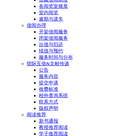
各阅览室规章
室内阅览
逾期与遗失
借阅办理
开架借阅服务
闭架借阅服务
出借与归还
续借与预约
服务时间与分布
馆际互借&文献传递
公告
服务内容
提交申请
收费标准
校外查询系统
联系方式
版权声明
阅读推荐
新书通报
教授推荐阅读
学子推荐阅读