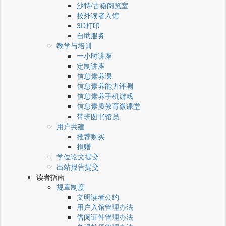
沙特/古籍阅览室
校外读者入馆
3D打印
自助服务
教学与培训
一小时讲座
定制讲座
信息素养课
信息素养能力评测
信息素养手机游戏
信息素质教育微课堂
带班图书馆员
用户共建
推荐购买
捐赠
学位论文提交
出站报告提交
读者指南
规章制度
文明读者公约
用户入馆管理办法
借阅证件管理办法