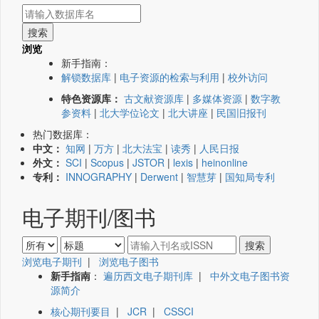
浏览
新手指南：
解锁数据库
|
电子资源的检索与利用
|
校外访问
特色资源库：
古文献资源库
|
多媒体资源
|
数字教
参资料
|
北大学位论文
|
北大讲座
|
民国旧报刊
热门数据库：
中文：
知网
|
万方
|
北大法宝
|
读秀
|
人民日报
外文：
SCI
|
Scopus
|
JSTOR
|
lexis
|
heinonline
专利：
INNOGRAPHY
|
Derwent
|
智慧芽
|
国知局专利
电子期刊/图书
浏览电子期刊
|
浏览电子图书
新手指南
：
遍历西文电子期刊库
|
中外文电子图书资
源简介
核心期刊要目
|
JCR
|
CSSCI