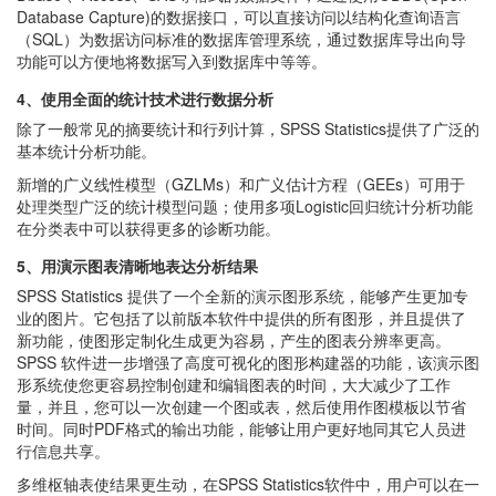
Database Capture)的数据接口，可以直接访问以结构化查询语言
（SQL）为数据访问标准的数据库管理系统，通过数据库导出向导
功能可以方便地将数据写入到数据库中等等。
4、使用全面的统计技术进行数据分析
除了一般常见的摘要统计和行列计算，SPSS Statistics提供了广泛的
基本统计分析功能。
新增的广义线性模型（GZLMs）和广义估计方程（GEEs）可用于
处理类型广泛的统计模型问题；使用多项Logistic回归统计分析功能
在分类表中可以获得更多的诊断功能。
5、用演示图表清晰地表达分析结果
SPSS Statistics 提供了一个全新的演示图形系统，能够产生更加专
业的图片。它包括了以前版本软件中提供的所有图形，并且提供了
新功能，使图形定制化生成更为容易，产生的图表分辨率更高。
SPSS 软件进一步增强了高度可视化的图形构建器的功能，该演示图
形系统使您更容易控制创建和编辑图表的时间，大大减少了工作
量，并且，您可以一次创建一个图或表，然后使用作图模板以节省
时间。同时PDF格式的输出功能，能够让用户更好地同其它人员进
行信息共享。
多维枢轴表使结果更生动，在SPSS Statistics软件中，用户可以在一