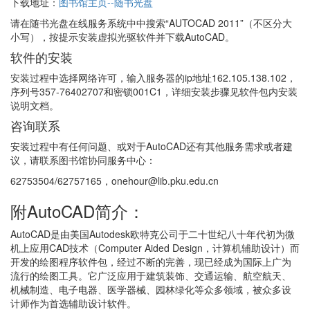
下载地址：
图书馆主页--随书光盘
请在随书光盘在线服务系统中中搜索“AUTOCAD 2011”（不区分大
小写），按提示安装虚拟光驱软件并下载AutoCAD。
软件的安装
安装过程中选择网络许可，输入服务器的ip地址162.105.138.102，
序列号357-76402707和密锁001C1，详细安装步骤见软件包内安装
说明文档。
咨询联系
安装过程中有任何问题、或对于AutoCAD还有其他服务需求或者建
议，请联系图书馆协同服务中心：
62753504/62757165，onehour@lib.pku.edu.cn
附AutoCAD简介：
AutoCAD是由美国Autodesk欧特克公司于二十世纪八十年代初为微
机上应用CAD技术（Computer Aided Design，计算机辅助设计）而
开发的绘图程序软件包，经过不断的完善，现已经成为国际上广为
流行的绘图工具。它广泛应用于建筑装饰、交通运输、航空航天、
机械制造、电子电器、医学器械、园林绿化等众多领域，被众多设
计师作为首选辅助设计软件。