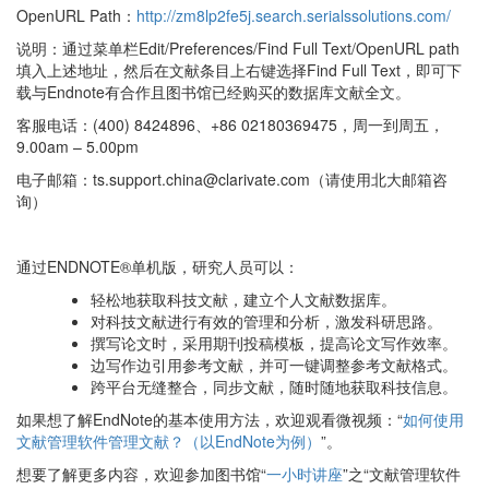
OpenURL Path：
http://zm8lp2fe5j.search.serialssolutions.com/
说明：通过菜单栏Edit/Preferences/Find Full Text/OpenURL path
填入上述地址，然后在文献条目上右键选择Find Full Text，即可下
载与Endnote有合作且图书馆已经购买的数据库文献全文。
客服电话：(400) 8424896、+86 02180369475，周一到周五，
9.00am – 5.00pm
电子邮箱：ts.support.china@clarivate.com（请使用北大邮箱咨
询）
通过ENDNOTE®单机版，研究人员可以：
轻松地获取科技文献，建立个人文献数据库。
对科技文献进行有效的管理和分析，激发科研思路。
撰写论文时，采用期刊投稿模板，提高论文写作效率。
边写作边引用参考文献，并可一键调整参考文献格式。
跨平台无缝整合，同步文献，随时随地获取科技信息。
如果想了解EndNote的基本使用方法，欢迎观看微视频：“
如何使用
文献管理软件管理文献？（以EndNote为例）
”。
想要了解更多内容，欢迎参加图书馆“
一小时讲座
”之“文献管理软件