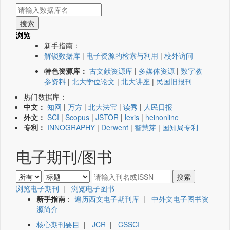
浏览
新手指南：
解锁数据库
|
电子资源的检索与利用
|
校外访问
特色资源库：
古文献资源库
|
多媒体资源
|
数字教
参资料
|
北大学位论文
|
北大讲座
|
民国旧报刊
热门数据库：
中文：
知网
|
万方
|
北大法宝
|
读秀
|
人民日报
外文：
SCI
|
Scopus
|
JSTOR
|
lexis
|
heinonline
专利：
INNOGRAPHY
|
Derwent
|
智慧芽
|
国知局专利
电子期刊/图书
浏览电子期刊
|
浏览电子图书
新手指南
：
遍历西文电子期刊库
|
中外文电子图书资
源简介
核心期刊要目
|
JCR
|
CSSCI