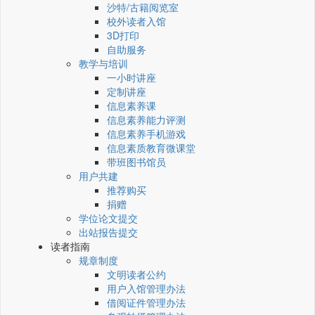
沙特/古籍阅览室
校外读者入馆
3D打印
自助服务
教学与培训
一小时讲座
定制讲座
信息素养课
信息素养能力评测
信息素养手机游戏
信息素质教育微课堂
带班图书馆员
用户共建
推荐购买
捐赠
学位论文提交
出站报告提交
读者指南
规章制度
文明读者公约
用户入馆管理办法
借阅证件管理办法