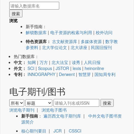
浏览
新手指南：
解锁数据库
|
电子资源的检索与利用
|
校外访问
特色资源库：
古文献资源库
|
多媒体资源
|
数字教
参资料
|
北大学位论文
|
北大讲座
|
民国旧报刊
热门数据库：
中文：
知网
|
万方
|
北大法宝
|
读秀
|
人民日报
外文：
SCI
|
Scopus
|
JSTOR
|
lexis
|
heinonline
专利：
INNOGRAPHY
|
Derwent
|
智慧芽
|
国知局专利
电子期刊/图书
浏览电子期刊
|
浏览电子图书
新手指南
：
遍历西文电子期刊库
|
中外文电子图书资
源简介
核心期刊要目
|
JCR
|
CSSCI