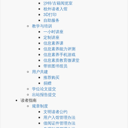
沙特/古籍阅览室
校外读者入馆
3D打印
自助服务
教学与培训
一小时讲座
定制讲座
信息素养课
信息素养能力评测
信息素养手机游戏
信息素质教育微课堂
带班图书馆员
用户共建
推荐购买
捐赠
学位论文提交
出站报告提交
读者指南
规章制度
文明读者公约
用户入馆管理办法
借阅证件管理办法