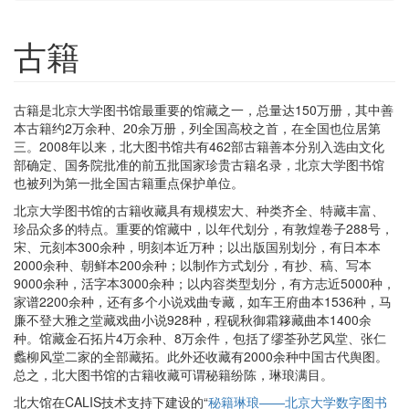
古籍
古籍是北京大学图书馆最重要的馆藏之一，总量达150万册，其中善
本古籍约2万余种、20余万册，列全国高校之首，在全国也位居第
三。2008年以来，北大图书馆共有462部古籍善本分别入选由文化
部确定、国务院批准的前五批国家珍贵古籍名录，北京大学图书馆
也被列为第一批全国古籍重点保护单位。
北京大学图书馆的古籍收藏具有规模宏大、种类齐全、特藏丰富、
珍品众多的特点。重要的馆藏中，以年代划分，有敦煌卷子288号，
宋、元刻本300余种，明刻本近万种；以出版国别划分，有日本本
2000余种、朝鲜本200余种；以制作方式划分，有抄、稿、写本
9000余种，活字本3000余种；以内容类型划分，有方志近5000种，
家谱2200余种，还有多个小说戏曲专藏，如车王府曲本1536种，马
廉不登大雅之堂藏戏曲小说928种，程砚秋御霜簃藏曲本1400余
种。馆藏金石拓片4万余种、8万余件，包括了缪荃孙艺风堂、张仁
蠡柳风堂二家的全部藏拓。此外还收藏有2000余种中国古代舆图。
总之，北大图书馆的古籍收藏可谓秘籍纷陈，琳琅满目。
北大馆在CALIS技术支持下建设的“
秘籍琳琅——北京大学数字图书