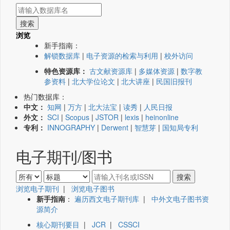
浏览
新手指南：
解锁数据库
|
电子资源的检索与利用
|
校外访问
特色资源库：
古文献资源库
|
多媒体资源
|
数字教
参资料
|
北大学位论文
|
北大讲座
|
民国旧报刊
热门数据库：
中文：
知网
|
万方
|
北大法宝
|
读秀
|
人民日报
外文：
SCI
|
Scopus
|
JSTOR
|
lexis
|
heinonline
专利：
INNOGRAPHY
|
Derwent
|
智慧芽
|
国知局专利
电子期刊/图书
浏览电子期刊
|
浏览电子图书
新手指南
：
遍历西文电子期刊库
|
中外文电子图书资
源简介
核心期刊要目
|
JCR
|
CSSCI