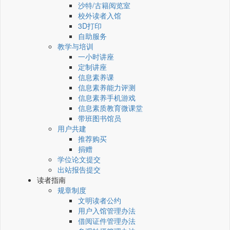
沙特/古籍阅览室
校外读者入馆
3D打印
自助服务
教学与培训
一小时讲座
定制讲座
信息素养课
信息素养能力评测
信息素养手机游戏
信息素质教育微课堂
带班图书馆员
用户共建
推荐购买
捐赠
学位论文提交
出站报告提交
读者指南
规章制度
文明读者公约
用户入馆管理办法
借阅证件管理办法