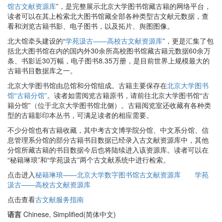
馆古文献资源库
”，是完整展示北京大学图书馆藏古籍的网络平台，
读者可以在其上检索北大图书馆藏全部各种类型古文献元数据，查
看和浏览古籍书影、电子图书，以及拓片、舆图图像。
北大馆牵头建设的“
学苑汲古——高校古文献资源库
”，更是汇集了包
括北大图书馆在内的国内外30余所高校图书馆藏古籍元数据60余万
条、书影近30万幅，电子图书8.35万册，是目前世界上规模最大的
古籍书目数据库之一。
北京大学图书馆由总馆和分馆组成。古籍主要保存在
北京大学图书
馆“古籍分馆”
。读者如需阅览古籍原书，请前往北京大学图书馆“古
籍分馆”（位于北京大学图书馆北侧）。古籍阅览室还收藏有各种类
型的古籍影印本丛书，可满足读者的相应需要。
不少分馆也有古籍收藏，其中考古文博学院分馆、中文系分馆、信
息管理系分馆的部分古籍书目数据已经录入古文献资源库中，其他
分馆所藏古籍的书目数据今后也将陆续进入该资源库。读者可以在
“秘籍琳琅”和“学苑汲古”两个古文献系统中进行检索。
点击进入
秘籍琳琅——北京大学数字图书馆古文献资源库
学苑
汲古——高校古文献资源库
点击查看
古文献服务指南
语言
Chinese, Simplified(简体中文)