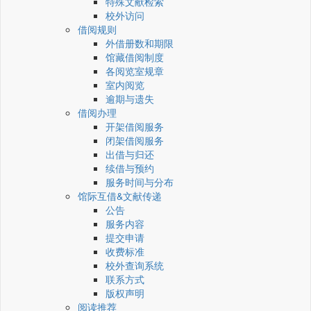
特殊文献检索
校外访问
借阅规则
外借册数和期限
馆藏借阅制度
各阅览室规章
室内阅览
逾期与遗失
借阅办理
开架借阅服务
闭架借阅服务
出借与归还
续借与预约
服务时间与分布
馆际互借&文献传递
公告
服务内容
提交申请
收费标准
校外查询系统
联系方式
版权声明
阅读推荐