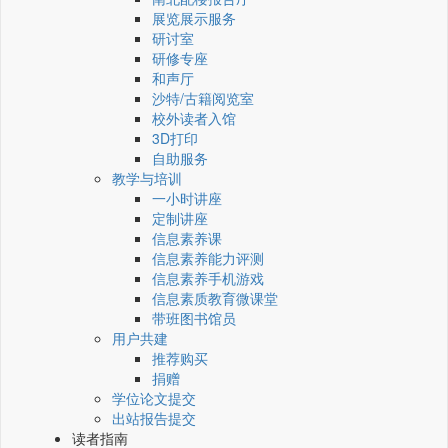
展览展示服务
研讨室
研修专座
和声厅
沙特/古籍阅览室
校外读者入馆
3D打印
自助服务
教学与培训
一小时讲座
定制讲座
信息素养课
信息素养能力评测
信息素养手机游戏
信息素质教育微课堂
带班图书馆员
用户共建
推荐购买
捐赠
学位论文提交
出站报告提交
读者指南