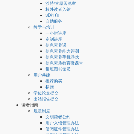
沙特/古籍阅览室
校外读者入馆
3D打印
自助服务
教学与培训
一小时讲座
定制讲座
信息素养课
信息素养能力评测
信息素养手机游戏
信息素质教育微课堂
带班图书馆员
用户共建
推荐购买
捐赠
学位论文提交
出站报告提交
读者指南
规章制度
文明读者公约
用户入馆管理办法
借阅证件管理办法