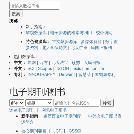
浏览
新手指南：
解锁数据库
|
电子资源的检索与利用
|
校外访问
特色资源库：
古文献资源库
|
多媒体资源
|
数字教
参资料
|
北大学位论文
|
北大讲座
|
民国旧报刊
热门数据库：
中文：
知网
|
万方
|
北大法宝
|
读秀
|
人民日报
外文：
SCI
|
Scopus
|
JSTOR
|
lexis
|
heinonline
专利：
INNOGRAPHY
|
Derwent
|
智慧芽
|
国知局专利
电子期刊/图书
浏览电子期刊
|
浏览电子图书
新手指南
：
遍历西文电子期刊库
|
中外文电子图书资
源简介
核心期刊要目
|
JCR
|
CSSCI