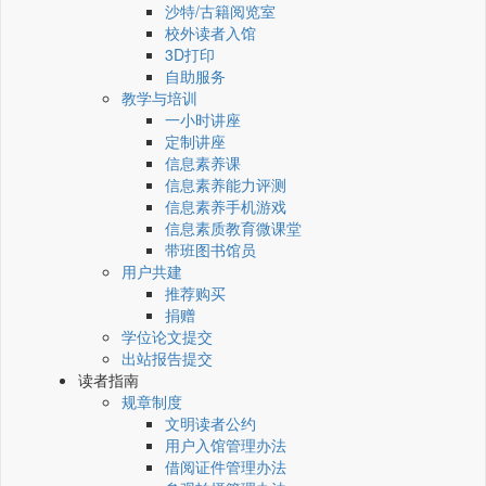
沙特/古籍阅览室
校外读者入馆
3D打印
自助服务
教学与培训
一小时讲座
定制讲座
信息素养课
信息素养能力评测
信息素养手机游戏
信息素质教育微课堂
带班图书馆员
用户共建
推荐购买
捐赠
学位论文提交
出站报告提交
读者指南
规章制度
文明读者公约
用户入馆管理办法
借阅证件管理办法