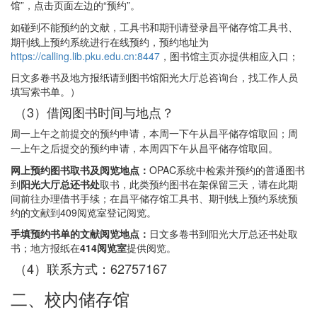
馆”，点击页面左边的“预约”。
如碰到不能预约的文献，
工具书和期刊请登录昌平储存馆工具书、
期刊线上预约系统进行在线预约，预约地址为
https://calling.lib.pku.edu.cn:8447
，图书馆主页亦提供相应入口；
日文多卷书及地方报纸请到图书馆阳光大厅总咨询台，找工作人员
填写索书单。）
（3）借阅图书时间与地点？
周一上午之前提交的预约申请，本周一下午从昌平储存馆取回；周
一上午之后提交的预约申请，本周四下午从昌平储存馆取回。
网上预约图书取书
及阅览
地点：
OPAC系统中检索并预约的普通图书
到
阳光大厅总还书处
取书，此类预约图书在架保留三天，请在此期
间前往办理借书手续；在昌平储存馆工具书、期刊线上预约系统预
约的文献到409阅览室登记阅览。
手填预约书单的文献阅览地点：
日文多卷书到阳光大厅总还书处取
书；地方报纸在
414阅览室
提供阅览。
（4）联系方式：62757167
二、校内储存馆