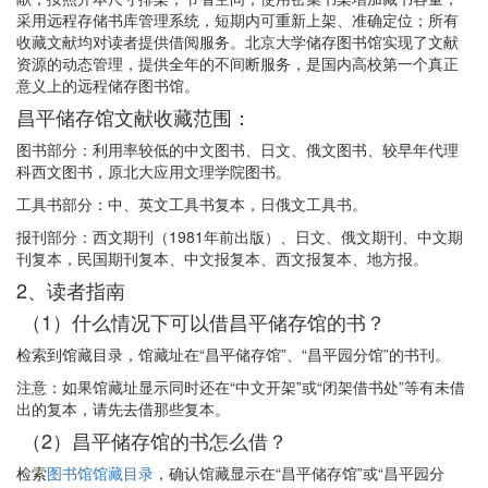
采用远程存储书库管理系统，短期内可重新上架、准确定位；所有
收藏文献均对读者提供借阅服务。北京大学储存图书馆实现了文献
资源的动态管理，提供全年的不间断服务，是国内高校第一个真正
意义上的远程储存图书馆。
昌平储存馆文献收藏范围：
图书部分：利用率较低的中文图书、日文、俄文图书、较早年代理
科西文图书，原北大应用文理学院图书。
工具书部分：中、英文工具书复本，日俄文工具书。
报刊部分：西文期刊（1981年前出版）、日文、俄文期刊、中文期
刊复本，民国期刊复本、中文报复本、西文报复本、地方报。
2、读者指南
（1）什么情况下可以借昌平储存馆的书？
检索到馆藏目录，馆藏址在“昌平储存馆”、“昌平园分馆”的书刊。
注意：如果馆藏址显示同时还在“中文开架”或“闭架借书处”等有未借
出的复本，请先去借那些复本。
（2）昌平储存馆的书怎么借？
检索
图书馆馆藏目录
，确认馆藏显示在“昌平储存馆”或“昌平园分