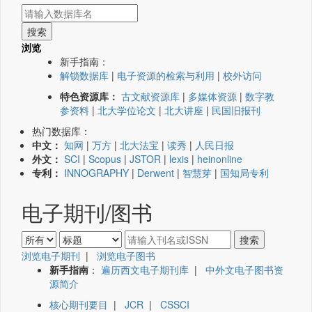
浏览
新手指南：
解锁数据库
|
电子资源的检索与利用
|
校外访问
特色资源库：
古文献资源库
|
多媒体资源
|
数字教
参资料
|
北大学位论文
|
北大讲座
|
民国旧报刊
热门数据库：
中文：
知网
|
万方
|
北大法宝
|
读秀
|
人民日报
外文：
SCI
|
Scopus
|
JSTOR
|
lexis
|
heinonline
专利：
INNOGRAPHY
|
Derwent
|
智慧芽
|
国知局专利
电子期刊/图书
浏览电子期刊
|
浏览电子图书
新手指南
：
遍历西文电子期刊库
|
中外文电子图书资
源简介
核心期刊要目
|
JCR
|
CSSCI