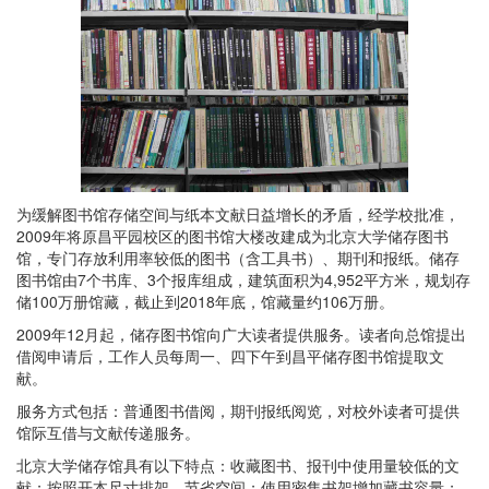
为缓解图书馆存储空间与纸本文献日益增长的矛盾，经学校批准，
2009年将原昌平园校区的图书馆大楼改建成为北京大学储存图书
馆，专门存放利用率较低的图书（含工具书）、期刊和报纸。储存
图书馆由7个书库、3个报库组成，建筑面积为4,952平方米，规划存
储100万册馆藏，截止到2018年底，馆藏量约106万册。
2009年12月起，储存图书馆向广大读者提供服务。读者向总馆提出
借阅申请后，工作人员每周一、四下午到昌平储存图书馆提取文
献。
服务方式包括：普通图书借阅，期刊报纸阅览，对校外读者可提供
馆际互借与文献传递服务。
北京大学储存馆具有以下特点：收藏图书、报刊中使用量较低的文
献；按照开本尺寸排架，节省空间；使用密集书架增加藏书容量；