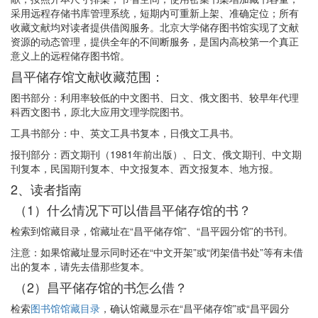
采用远程存储书库管理系统，短期内可重新上架、准确定位；所有
收藏文献均对读者提供借阅服务。北京大学储存图书馆实现了文献
资源的动态管理，提供全年的不间断服务，是国内高校第一个真正
意义上的远程储存图书馆。
昌平储存馆文献收藏范围：
图书部分：利用率较低的中文图书、日文、俄文图书、较早年代理
科西文图书，原北大应用文理学院图书。
工具书部分：中、英文工具书复本，日俄文工具书。
报刊部分：西文期刊（1981年前出版）、日文、俄文期刊、中文期
刊复本，民国期刊复本、中文报复本、西文报复本、地方报。
2、读者指南
（1）什么情况下可以借昌平储存馆的书？
检索到馆藏目录，馆藏址在“昌平储存馆”、“昌平园分馆”的书刊。
注意：如果馆藏址显示同时还在“中文开架”或“闭架借书处”等有未借
出的复本，请先去借那些复本。
（2）昌平储存馆的书怎么借？
检索
图书馆馆藏目录
，确认馆藏显示在“昌平储存馆”或“昌平园分