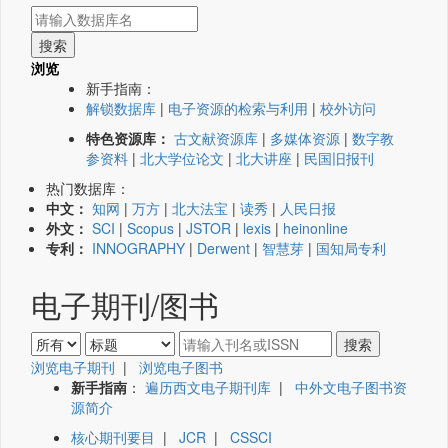
浏览
新手指南：
解锁数据库
|
电子资源的检索与利用
|
校外访问
特色资源库：
古文献资源库
|
多媒体资源
|
数字教
参资料
|
北大学位论文
|
北大讲座
|
民国旧报刊
热门数据库：
中文：
知网
|
万方
|
北大法宝
|
读秀
|
人民日报
外文：
SCI
|
Scopus
|
JSTOR
|
lexis
|
heinonline
专利：
INNOGRAPHY
|
Derwent
|
智慧芽
|
国知局专利
电子期刊/图书
浏览电子期刊
|
浏览电子图书
新手指南
：
遍历西文电子期刊库
|
中外文电子图书资
源简介
核心期刊要目
|
JCR
|
CSSCI