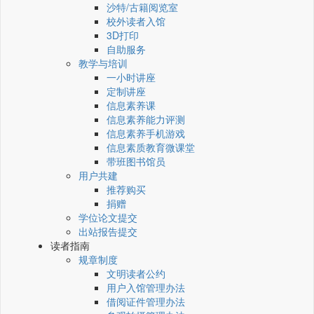
沙特/古籍阅览室
校外读者入馆
3D打印
自助服务
教学与培训
一小时讲座
定制讲座
信息素养课
信息素养能力评测
信息素养手机游戏
信息素质教育微课堂
带班图书馆员
用户共建
推荐购买
捐赠
学位论文提交
出站报告提交
读者指南
规章制度
文明读者公约
用户入馆管理办法
借阅证件管理办法