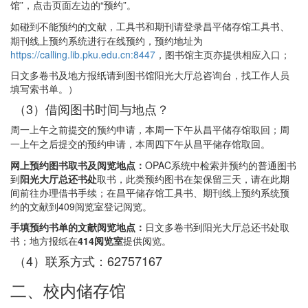
馆”，点击页面左边的“预约”。
如碰到不能预约的文献，
工具书和期刊请登录昌平储存馆工具书、
期刊线上预约系统进行在线预约，预约地址为
https://calling.lib.pku.edu.cn:8447
，图书馆主页亦提供相应入口；
日文多卷书及地方报纸请到图书馆阳光大厅总咨询台，找工作人员
填写索书单。）
（3）借阅图书时间与地点？
周一上午之前提交的预约申请，本周一下午从昌平储存馆取回；周
一上午之后提交的预约申请，本周四下午从昌平储存馆取回。
网上预约图书取书
及阅览
地点：
OPAC系统中检索并预约的普通图书
到
阳光大厅总还书处
取书，此类预约图书在架保留三天，请在此期
间前往办理借书手续；在昌平储存馆工具书、期刊线上预约系统预
约的文献到409阅览室登记阅览。
手填预约书单的文献阅览地点：
日文多卷书到阳光大厅总还书处取
书；地方报纸在
414阅览室
提供阅览。
（4）联系方式：62757167
二、校内储存馆