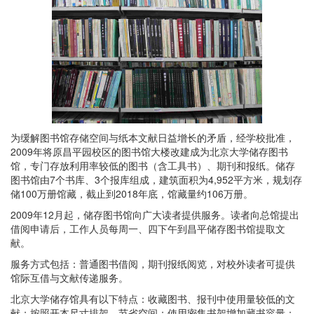
为缓解图书馆存储空间与纸本文献日益增长的矛盾，经学校批准，
2009年将原昌平园校区的图书馆大楼改建成为北京大学储存图书
馆，专门存放利用率较低的图书（含工具书）、期刊和报纸。储存
图书馆由7个书库、3个报库组成，建筑面积为4,952平方米，规划存
储100万册馆藏，截止到2018年底，馆藏量约106万册。
2009年12月起，储存图书馆向广大读者提供服务。读者向总馆提出
借阅申请后，工作人员每周一、四下午到昌平储存图书馆提取文
献。
服务方式包括：普通图书借阅，期刊报纸阅览，对校外读者可提供
馆际互借与文献传递服务。
北京大学储存馆具有以下特点：收藏图书、报刊中使用量较低的文
献；按照开本尺寸排架，节省空间；使用密集书架增加藏书容量；