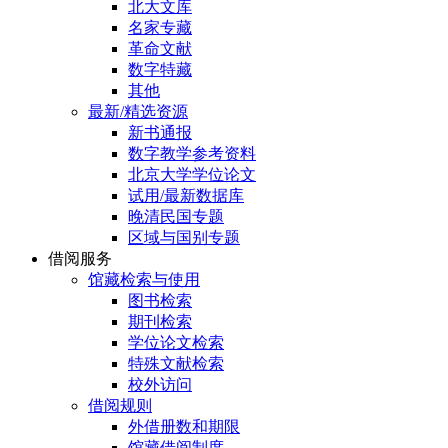
北大文库
名家专藏
革命文献
数字特藏
其他
最新/精选资源
新书通报
数字教学参考资料
北京大学学位论文
试用/最新数据库
晚清民国专题
区域与国别专题
借阅服务
馆藏检索与使用
图书检索
期刊检索
学位论文检索
特殊文献检索
校外访问
借阅规则
外借册数和期限
馆藏借阅制度