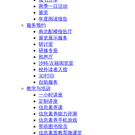
两季一日活动
展览
年度阅读报告
服务预约
南北配楼报告厅
展览展示服务
研讨室
研修专座
和声厅
沙特/古籍阅览室
校外读者入馆
3D打印
自助服务
教学与培训
一小时讲座
定制讲座
信息素养课
信息素养能力评测
信息素养手机游戏
带班图书馆员
信息素质教育微课堂