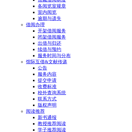
各阅览室规章
室内阅览
逾期与遗失
借阅办理
开架借阅服务
闭架借阅服务
出借与归还
续借与预约
服务时间与分布
馆际互借&文献传递
公告
服务内容
提交申请
收费标准
校外查询系统
联系方式
版权声明
阅读推荐
新书通报
教授推荐阅读
学子推荐阅读