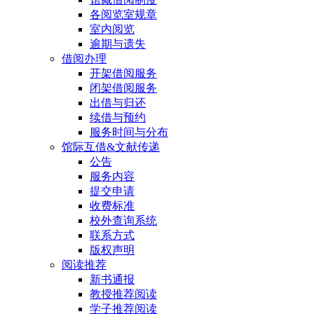
各阅览室规章
室内阅览
逾期与遗失
借阅办理
开架借阅服务
闭架借阅服务
出借与归还
续借与预约
服务时间与分布
馆际互借&文献传递
公告
服务内容
提交申请
收费标准
校外查询系统
联系方式
版权声明
阅读推荐
新书通报
教授推荐阅读
学子推荐阅读