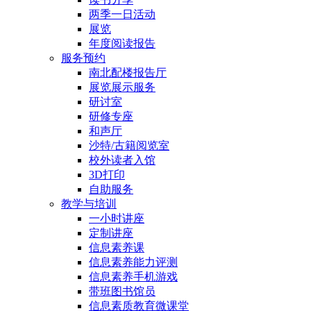
两季一日活动
展览
年度阅读报告
服务预约
南北配楼报告厅
展览展示服务
研讨室
研修专座
和声厅
沙特/古籍阅览室
校外读者入馆
3D打印
自助服务
教学与培训
一小时讲座
定制讲座
信息素养课
信息素养能力评测
信息素养手机游戏
带班图书馆员
信息素质教育微课堂