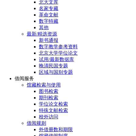
北大文库
名家专藏
革命文献
数字特藏
其他
最新/精选资源
新书通报
数字教学参考资料
北京大学学位论文
试用/最新数据库
晚清民国专题
区域与国别专题
借阅服务
馆藏检索与使用
图书检索
期刊检索
学位论文检索
特殊文献检索
校外访问
借阅规则
外借册数和期限
馆藏借阅制度