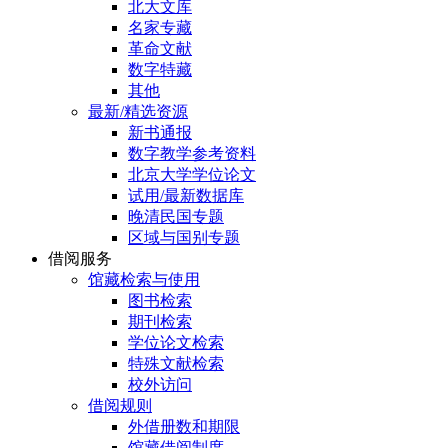
北大文库
名家专藏
革命文献
数字特藏
其他
最新/精选资源
新书通报
数字教学参考资料
北京大学学位论文
试用/最新数据库
晚清民国专题
区域与国别专题
借阅服务
馆藏检索与使用
图书检索
期刊检索
学位论文检索
特殊文献检索
校外访问
借阅规则
外借册数和期限
馆藏借阅制度