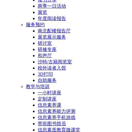
两季一日活动
展览
年度阅读报告
服务预约
南北配楼报告厅
展览展示服务
研讨室
研修专座
和声厅
沙特/古籍阅览室
校外读者入馆
3D打印
自助服务
教学与培训
一小时讲座
定制讲座
信息素养课
信息素养能力评测
信息素养手机游戏
带班图书馆员
信息素质教育微课堂