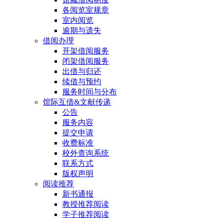
各阅览室规章
室内阅览
逾期与遗失
借阅办理
开架借阅服务
闭架借阅服务
出借与归还
续借与预约
服务时间与分布
馆际互借&文献传递
公告
服务内容
提交申请
收费标准
校外查询系统
联系方式
版权声明
阅读推荐
新书通报
教授推荐阅读
学子推荐阅读