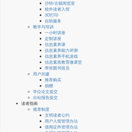
沙特/古籍阅览室
校外读者入馆
3D打印
自助服务
教学与培训
一小时讲座
定制讲座
信息素养课
信息素养能力评测
信息素养手机游戏
信息素质教育微课堂
带班图书馆员
用户共建
推荐购买
捐赠
学位论文提交
出站报告提交
读者指南
规章制度
文明读者公约
用户入馆管理办法
借阅证件管理办法