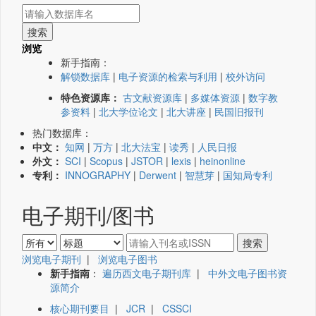
浏览
新手指南：
解锁数据库
|
电子资源的检索与利用
|
校外访问
特色资源库：
古文献资源库
|
多媒体资源
|
数字教
参资料
|
北大学位论文
|
北大讲座
|
民国旧报刊
热门数据库：
中文：
知网
|
万方
|
北大法宝
|
读秀
|
人民日报
外文：
SCI
|
Scopus
|
JSTOR
|
lexis
|
heinonline
专利：
INNOGRAPHY
|
Derwent
|
智慧芽
|
国知局专利
电子期刊/图书
浏览电子期刊
|
浏览电子图书
新手指南
：
遍历西文电子期刊库
|
中外文电子图书资
源简介
核心期刊要目
|
JCR
|
CSSCI