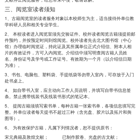
三、阅览室读者须知
1、古籍阅览室的读者服务对象以本校师生为主，适当接待外单位教
学科研人员和相关专业学生。
2、 本校读者进入阅览室须先交验证件。校外读者阅览古籍须提前邮
件预约，并按预定时间到馆阅览。校外读者先去北大图书馆（中心
馆）办理临时阅览证，持此证及其所属单位正式介绍信、附本人相
片的有效证件，方可入内阅览。介绍信中须写明查阅古籍人员姓
名、身份证号及学号或工作证号。有效期为一个月（以介绍信日期
为准）。
3、书包、电脑包、塑料袋、手提纸袋等勿带入室内，可存放于入门
处书桌上。
4、 如自带书入室，应主动向工作人员说明，并填写自带书信息签
条。禁止携带线装书及线装书形式的笔记本。
5、 提阅古籍须填写索书单，每种古籍一张索书单，各项信息填写完
整。外单位读者每天提书不超过三种（含光盘、胶片以及拓片和舆
图等）。
6、 为有效保护古籍，凡属下列情况者，恕不提供原书：
宋元典籍及敦煌文献； 已制作胶卷、光盘的古文献；