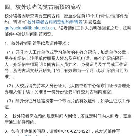
四、校外读者阅览古籍预约流程
校外读者因研究需要查阅古籍，应至少提前10个工作日办理邮件预
约。请填写“
校外读者古籍阅览预约申请表
”并发送至
gujiyuelan@lib.pku.edu.cn
。读者接到工作人员明确回复之后，按照
邮件中确认时间到馆阅览。
1、校外读者到馆手续及证件要求：
（1）开具本人工作单位或学习单位的有效介绍信，加盖单位公章，
另在介绍信上注明单位联系人姓名及座机电话。每个介绍信限开一
人，介绍信中须写明查阅古籍人员姓名、身份证号及学号或工作证
号，所需古籍文献及研究目的；有效期为一个月（以介绍信日期为
准）。
（2）入校后请先持本人身份证到北大图书馆中心馆东门证卡管理处
办理入馆手续；另准备一份身份证复印件交到古籍阅览室。
（3）除身份证外还需携带一个带照片的有效证件，如学生证或工作
证。
2、 校外读者需在预约规定时间内到馆，若规定时间内未到者，需重
新通过邮件预约。
3、如有其他相关问题，请致电010-62754227，或发送邮件至