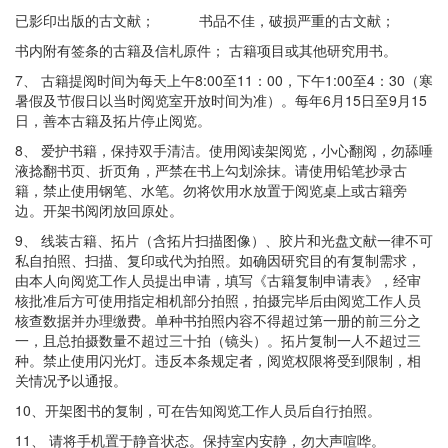
已影印出版的古文献； 书品不佳，破损严重的古文献；
书内附有签条的古籍及信札原件； 古籍项目或其他研究用书。
7、 古籍提阅时间为每天上午8:00至11：00，下午1:00至4：30（寒
暑假及节假日以当时阅览室开放时间为准）。每年6月15日至9月15
日，善本古籍及拓片停止阅览。
8、 爱护书籍，保持双手清洁。使用阅读架阅览，小心翻阅，勿舔唾
液捻翻书页、折页角，严禁在书上勾划涂抹。请使用铅笔抄录古
籍，禁止使用钢笔、水笔。勿将饮用水放置于阅览桌上或古籍旁
边。开架书阅闭放回原处。
9、 线装古籍、拓片（含拓片扫描图像）、胶片和光盘文献一律不可
私自拍照、扫描、复印或代为拍照。如确因研究目的有复制需求，
由本人向阅览工作人员提出申请，填写《古籍复制申请表》，经审
核批准后方可使用指定相机部分拍照，拍摄完毕后由阅览工作人员
核查数据并办理缴费。单种书拍照内容不得超过第一册的前三分之
一，且总拍摄数量不超过三十拍（镜头）。拓片复制一人不超过三
种。禁止使用闪光灯。违反本条规定者，阅览权限将受到限制，相
关情况予以通报。
10、开架图书的复制，可在告知阅览工作人员后自行拍照。
11、 请将手机置于静音状态。保持室内安静，勿大声喧哗。