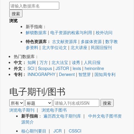
浏览
新手指南：
解锁数据库
|
电子资源的检索与利用
|
校外访问
特色资源库：
古文献资源库
|
多媒体资源
|
数字教
参资料
|
北大学位论文
|
北大讲座
|
民国旧报刊
热门数据库：
中文：
知网
|
万方
|
北大法宝
|
读秀
|
人民日报
外文：
SCI
|
Scopus
|
JSTOR
|
lexis
|
heinonline
专利：
INNOGRAPHY
|
Derwent
|
智慧芽
|
国知局专利
电子期刊/图书
浏览电子期刊
|
浏览电子图书
新手指南
：
遍历西文电子期刊库
|
中外文电子图书资
源简介
核心期刊要目
|
JCR
|
CSSCI