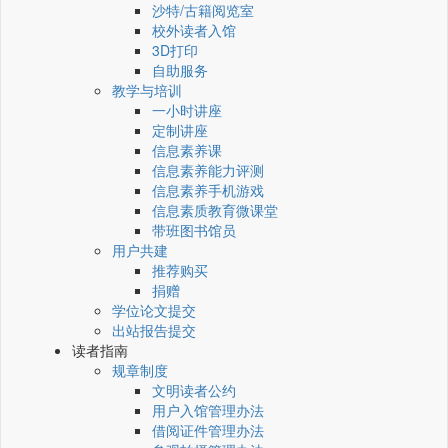
沙特/古籍阅览室
校外读者入馆
3D打印
自助服务
教学与培训
一小时讲座
定制讲座
信息素养课
信息素养能力评测
信息素养手机游戏
信息素质教育微课堂
带班图书馆员
用户共建
推荐购买
捐赠
学位论文提交
出站报告提交
读者指南
规章制度
文明读者公约
用户入馆管理办法
借阅证件管理办法