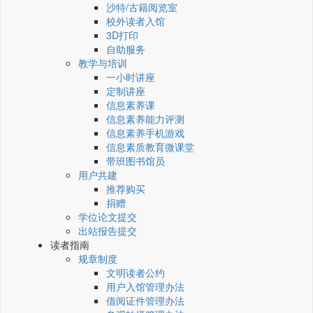
沙特/古籍阅览室
校外读者入馆
3D打印
自助服务
教学与培训
一小时讲座
定制讲座
信息素养课
信息素养能力评测
信息素养手机游戏
信息素质教育微课堂
带班图书馆员
用户共建
推荐购买
捐赠
学位论文提交
出站报告提交
读者指南
规章制度
文明读者公约
用户入馆管理办法
借阅证件管理办法