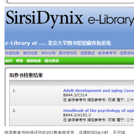
纸质教参书的借还均在201教参阅览室，流通时间24小时，不可续