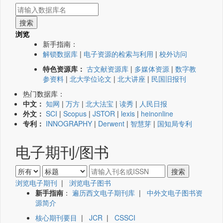
浏览
新手指南：
解锁数据库
|
电子资源的检索与利用
|
校外访问
特色资源库：
古文献资源库
|
多媒体资源
|
数字教
参资料
|
北大学位论文
|
北大讲座
|
民国旧报刊
热门数据库：
中文：
知网
|
万方
|
北大法宝
|
读秀
|
人民日报
外文：
SCI
|
Scopus
|
JSTOR
|
lexis
|
heinonline
专利：
INNOGRAPHY
|
Derwent
|
智慧芽
|
国知局专利
电子期刊/图书
浏览电子期刊
|
浏览电子图书
新手指南
：
遍历西文电子期刊库
|
中外文电子图书资
源简介
核心期刊要目
|
JCR
|
CSSCI