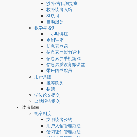
沙特/古籍阅览室
校外读者入馆
3D打印
自助服务
教学与培训
一小时讲座
定制讲座
信息素养课
信息素养能力评测
信息素养手机游戏
信息素质教育微课堂
带班图书馆员
用户共建
推荐购买
捐赠
学位论文提交
出站报告提交
读者指南
规章制度
文明读者公约
用户入馆管理办法
借阅证件管理办法