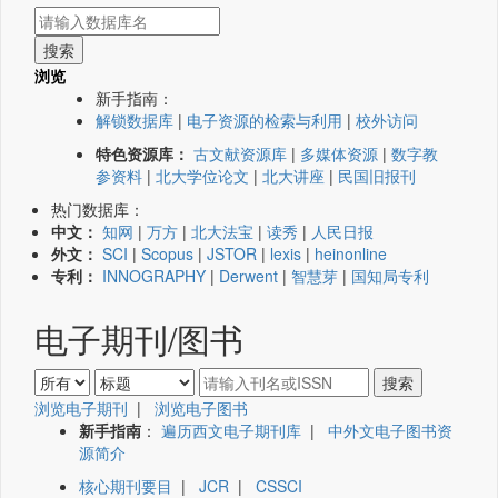
浏览
新手指南：
解锁数据库
|
电子资源的检索与利用
|
校外访问
特色资源库：
古文献资源库
|
多媒体资源
|
数字教
参资料
|
北大学位论文
|
北大讲座
|
民国旧报刊
热门数据库：
中文：
知网
|
万方
|
北大法宝
|
读秀
|
人民日报
外文：
SCI
|
Scopus
|
JSTOR
|
lexis
|
heinonline
专利：
INNOGRAPHY
|
Derwent
|
智慧芽
|
国知局专利
电子期刊/图书
浏览电子期刊
|
浏览电子图书
新手指南
：
遍历西文电子期刊库
|
中外文电子图书资
源简介
核心期刊要目
|
JCR
|
CSSCI