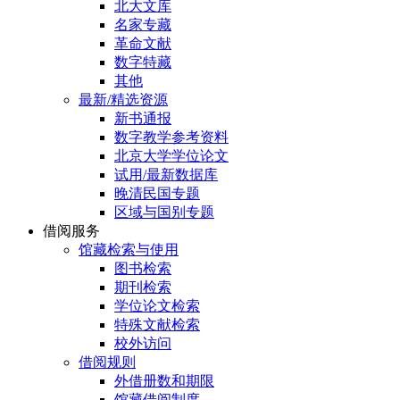
北大文库
名家专藏
革命文献
数字特藏
其他
最新/精选资源
新书通报
数字教学参考资料
北京大学学位论文
试用/最新数据库
晚清民国专题
区域与国别专题
借阅服务
馆藏检索与使用
图书检索
期刊检索
学位论文检索
特殊文献检索
校外访问
借阅规则
外借册数和期限
馆藏借阅制度