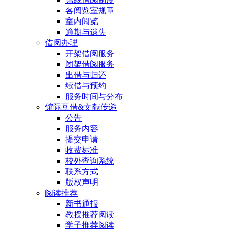
各阅览室规章
室内阅览
逾期与遗失
借阅办理
开架借阅服务
闭架借阅服务
出借与归还
续借与预约
服务时间与分布
馆际互借&文献传递
公告
服务内容
提交申请
收费标准
校外查询系统
联系方式
版权声明
阅读推荐
新书通报
教授推荐阅读
学子推荐阅读