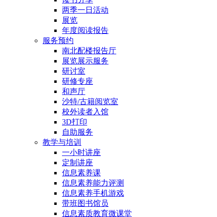
两季一日活动
展览
年度阅读报告
服务预约
南北配楼报告厅
展览展示服务
研讨室
研修专座
和声厅
沙特/古籍阅览室
校外读者入馆
3D打印
自助服务
教学与培训
一小时讲座
定制讲座
信息素养课
信息素养能力评测
信息素养手机游戏
带班图书馆员
信息素质教育微课堂