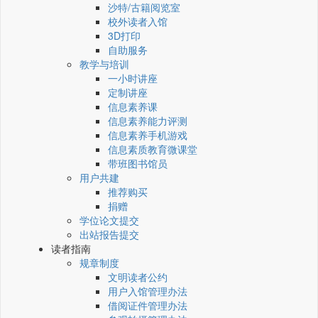
沙特/古籍阅览室
校外读者入馆
3D打印
自助服务
教学与培训
一小时讲座
定制讲座
信息素养课
信息素养能力评测
信息素养手机游戏
信息素质教育微课堂
带班图书馆员
用户共建
推荐购买
捐赠
学位论文提交
出站报告提交
读者指南
规章制度
文明读者公约
用户入馆管理办法
借阅证件管理办法