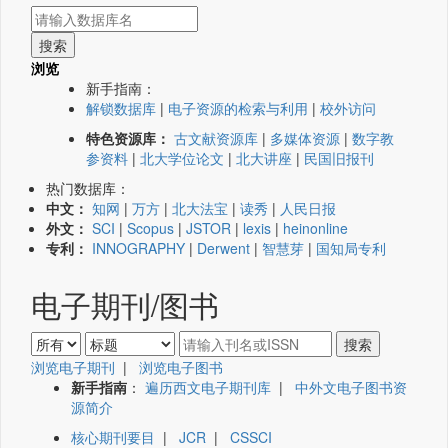
浏览
新手指南：
解锁数据库
|
电子资源的检索与利用
|
校外访问
特色资源库：
古文献资源库
|
多媒体资源
|
数字教
参资料
|
北大学位论文
|
北大讲座
|
民国旧报刊
热门数据库：
中文：
知网
|
万方
|
北大法宝
|
读秀
|
人民日报
外文：
SCI
|
Scopus
|
JSTOR
|
lexis
|
heinonline
专利：
INNOGRAPHY
|
Derwent
|
智慧芽
|
国知局专利
电子期刊/图书
浏览电子期刊
|
浏览电子图书
新手指南
：
遍历西文电子期刊库
|
中外文电子图书资
源简介
核心期刊要目
|
JCR
|
CSSCI