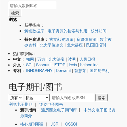
浏览
新手指南：
解锁数据库
|
电子资源的检索与利用
|
校外访问
特色资源库：
古文献资源库
|
多媒体资源
|
数字教
参资料
|
北大学位论文
|
北大讲座
|
民国旧报刊
热门数据库：
中文：
知网
|
万方
|
北大法宝
|
读秀
|
人民日报
外文：
SCI
|
Scopus
|
JSTOR
|
lexis
|
heinonline
专利：
INNOGRAPHY
|
Derwent
|
智慧芽
|
国知局专利
电子期刊/图书
浏览电子期刊
|
浏览电子图书
新手指南
：
遍历西文电子期刊库
|
中外文电子图书资
源简介
核心期刊要目
|
JCR
|
CSSCI