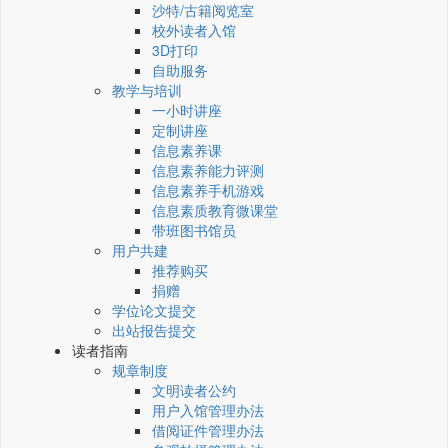
沙特/古籍阅览室
校外读者入馆
3D打印
自助服务
教学与培训
一小时讲座
定制讲座
信息素养课
信息素养能力评测
信息素养手机游戏
信息素质教育微课堂
带班图书馆员
用户共建
推荐购买
捐赠
学位论文提交
出站报告提交
读者指南
规章制度
文明读者公约
用户入馆管理办法
借阅证件管理办法