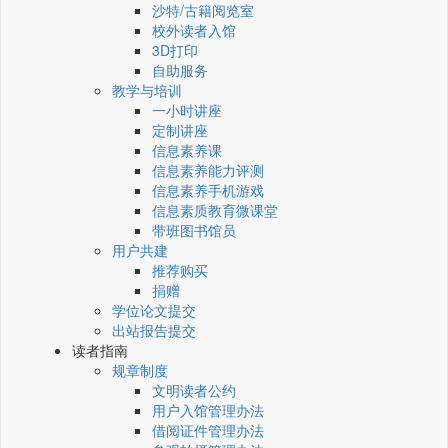
沙特/古籍阅览室
校外读者入馆
3D打印
自助服务
教学与培训
一小时讲座
定制讲座
信息素养课
信息素养能力评测
信息素养手机游戏
信息素质教育微课堂
带班图书馆员
用户共建
推荐购买
捐赠
学位论文提交
出站报告提交
读者指南
规章制度
文明读者公约
用户入馆管理办法
借阅证件管理办法