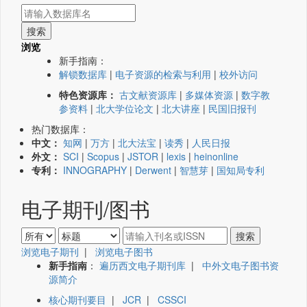
浏览
新手指南：
解锁数据库
|
电子资源的检索与利用
|
校外访问
特色资源库：
古文献资源库
|
多媒体资源
|
数字教
参资料
|
北大学位论文
|
北大讲座
|
民国旧报刊
热门数据库：
中文：
知网
|
万方
|
北大法宝
|
读秀
|
人民日报
外文：
SCI
|
Scopus
|
JSTOR
|
lexis
|
heinonline
专利：
INNOGRAPHY
|
Derwent
|
智慧芽
|
国知局专利
电子期刊/图书
浏览电子期刊
|
浏览电子图书
新手指南
：
遍历西文电子期刊库
|
中外文电子图书资
源简介
核心期刊要目
|
JCR
|
CSSCI