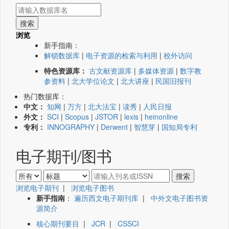
浏览
新手指南：
解锁数据库
|
电子资源的检索与利用
|
校外访问
特色资源库：
古文献资源库
|
多媒体资源
|
数字教
参资料
|
北大学位论文
|
北大讲座
|
民国旧报刊
热门数据库：
中文：
知网
|
万方
|
北大法宝
|
读秀
|
人民日报
外文：
SCI
|
Scopus
|
JSTOR
|
lexis
|
heinonline
专利：
INNOGRAPHY
|
Derwent
|
智慧芽
|
国知局专利
电子期刊/图书
浏览电子期刊
|
浏览电子图书
新手指南
：
遍历西文电子期刊库
|
中外文电子图书资
源简介
核心期刊要目
|
JCR
|
CSSCI