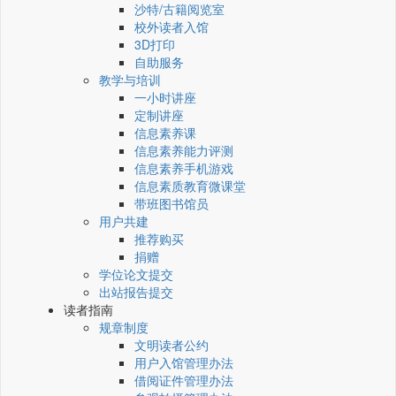
沙特/古籍阅览室
校外读者入馆
3D打印
自助服务
教学与培训
一小时讲座
定制讲座
信息素养课
信息素养能力评测
信息素养手机游戏
信息素质教育微课堂
带班图书馆员
用户共建
推荐购买
捐赠
学位论文提交
出站报告提交
读者指南
规章制度
文明读者公约
用户入馆管理办法
借阅证件管理办法