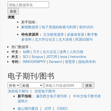
浏览
新手指南：
解锁数据库
|
电子资源的检索与利用
|
校外访问
特色资源库：
古文献资源库
|
多媒体资源
|
数字教
参资料
|
北大学位论文
|
北大讲座
|
民国旧报刊
热门数据库：
中文：
知网
|
万方
|
北大法宝
|
读秀
|
人民日报
外文：
SCI
|
Scopus
|
JSTOR
|
lexis
|
heinonline
专利：
INNOGRAPHY
|
Derwent
|
智慧芽
|
国知局专利
电子期刊/图书
浏览电子期刊
|
浏览电子图书
新手指南
：
遍历西文电子期刊库
|
中外文电子图书资
源简介
核心期刊要目
|
JCR
|
CSSCI