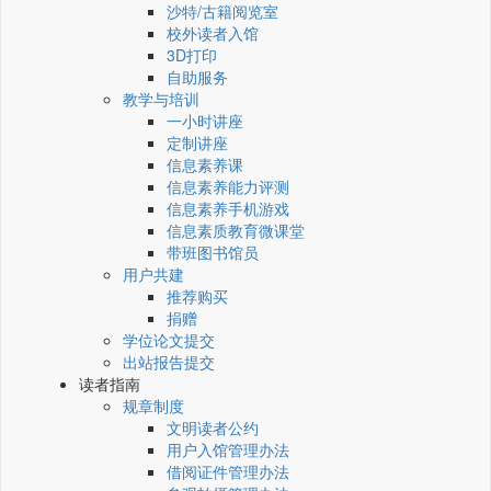
沙特/古籍阅览室
校外读者入馆
3D打印
自助服务
教学与培训
一小时讲座
定制讲座
信息素养课
信息素养能力评测
信息素养手机游戏
信息素质教育微课堂
带班图书馆员
用户共建
推荐购买
捐赠
学位论文提交
出站报告提交
读者指南
规章制度
文明读者公约
用户入馆管理办法
借阅证件管理办法