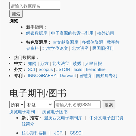
浏览
新手指南：
解锁数据库
|
电子资源的检索与利用
|
校外访问
特色资源库：
古文献资源库
|
多媒体资源
|
数字教
参资料
|
北大学位论文
|
北大讲座
|
民国旧报刊
热门数据库：
中文：
知网
|
万方
|
北大法宝
|
读秀
|
人民日报
外文：
SCI
|
Scopus
|
JSTOR
|
lexis
|
heinonline
专利：
INNOGRAPHY
|
Derwent
|
智慧芽
|
国知局专利
电子期刊/图书
浏览电子期刊
|
浏览电子图书
新手指南
：
遍历西文电子期刊库
|
中外文电子图书资
源简介
核心期刊要目
|
JCR
|
CSSCI