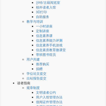
沙特/古籍阅览室
校外读者入馆
3D打印
自助服务
教学与培训
一小时讲座
定制讲座
信息素养课
信息素养能力评测
信息素养手机游戏
信息素质教育微课堂
带班图书馆员
用户共建
推荐购买
捐赠
学位论文提交
出站报告提交
读者指南
规章制度
文明读者公约
用户入馆管理办法
借阅证件管理办法