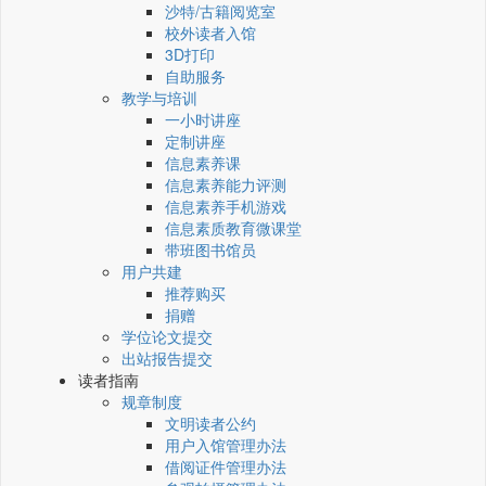
沙特/古籍阅览室
校外读者入馆
3D打印
自助服务
教学与培训
一小时讲座
定制讲座
信息素养课
信息素养能力评测
信息素养手机游戏
信息素质教育微课堂
带班图书馆员
用户共建
推荐购买
捐赠
学位论文提交
出站报告提交
读者指南
规章制度
文明读者公约
用户入馆管理办法
借阅证件管理办法