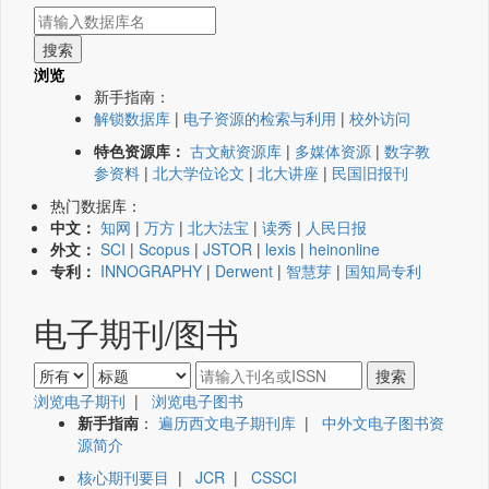
浏览
新手指南：
解锁数据库
|
电子资源的检索与利用
|
校外访问
特色资源库：
古文献资源库
|
多媒体资源
|
数字教
参资料
|
北大学位论文
|
北大讲座
|
民国旧报刊
热门数据库：
中文：
知网
|
万方
|
北大法宝
|
读秀
|
人民日报
外文：
SCI
|
Scopus
|
JSTOR
|
lexis
|
heinonline
专利：
INNOGRAPHY
|
Derwent
|
智慧芽
|
国知局专利
电子期刊/图书
浏览电子期刊
|
浏览电子图书
新手指南
：
遍历西文电子期刊库
|
中外文电子图书资
源简介
核心期刊要目
|
JCR
|
CSSCI