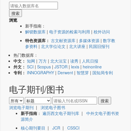
浏览
新手指南：
解锁数据库
|
电子资源的检索与利用
|
校外访问
特色资源库：
古文献资源库
|
多媒体资源
|
数字教
参资料
|
北大学位论文
|
北大讲座
|
民国旧报刊
热门数据库：
中文：
知网
|
万方
|
北大法宝
|
读秀
|
人民日报
外文：
SCI
|
Scopus
|
JSTOR
|
lexis
|
heinonline
专利：
INNOGRAPHY
|
Derwent
|
智慧芽
|
国知局专利
电子期刊/图书
浏览电子期刊
|
浏览电子图书
新手指南
：
遍历西文电子期刊库
|
中外文电子图书资
源简介
核心期刊要目
|
JCR
|
CSSCI