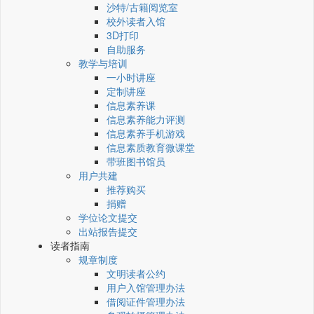
沙特/古籍阅览室
校外读者入馆
3D打印
自助服务
教学与培训
一小时讲座
定制讲座
信息素养课
信息素养能力评测
信息素养手机游戏
信息素质教育微课堂
带班图书馆员
用户共建
推荐购买
捐赠
学位论文提交
出站报告提交
读者指南
规章制度
文明读者公约
用户入馆管理办法
借阅证件管理办法