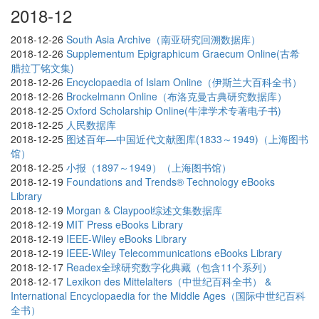
2018-12
2018-12-26
South Asia Archive（南亚研究回溯数据库）
2018-12-26
Supplementum Epigraphicum Graecum Online(古希
腊拉丁铭文集)
2018-12-26
Encyclopaedia of Islam Online（伊斯兰大百科全书）
2018-12-26
Brockelmann Online（布洛克曼古典研究数据库）
2018-12-25
Oxford Scholarship Online(牛津学术专著电子书)
2018-12-25
人民数据库
2018-12-25
图述百年—中国近代文献图库(1833～1949)（上海图书
馆）
2018-12-25
小报（1897～1949）（上海图书馆）
2018-12-19
Foundations and Trends® Technology eBooks
Library
2018-12-19
Morgan & Claypool综述文集数据库
2018-12-19
MIT Press eBooks Library
2018-12-19
IEEE-Wiley eBooks Library
2018-12-19
IEEE-Wiley Telecommunications eBooks Library
2018-12-17
Readex全球研究数字化典藏（包含11个系列）
2018-12-17
Lexikon des Mittelalters（中世纪百科全书） &
International Encyclopaedia for the Middle Ages（国际中世纪百科
全书）