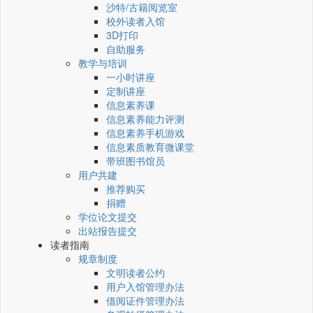
沙特/古籍阅览室
校外读者入馆
3D打印
自助服务
教学与培训
一小时讲座
定制讲座
信息素养课
信息素养能力评测
信息素养手机游戏
信息素质教育微课堂
带班图书馆员
用户共建
推荐购买
捐赠
学位论文提交
出站报告提交
读者指南
规章制度
文明读者公约
用户入馆管理办法
借阅证件管理办法