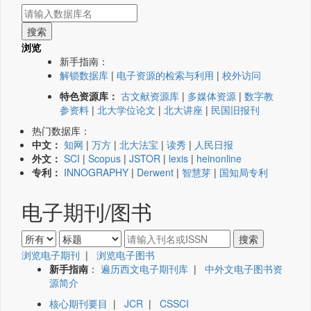
浏览
新手指南：
解锁数据库
|
电子资源的检索与利用
|
校外访问
特色资源库：
古文献资源库
|
多媒体资源
|
数字教
参资料
|
北大学位论文
|
北大讲座
|
民国旧报刊
热门数据库：
中文：
知网
|
万方
|
北大法宝
|
读秀
|
人民日报
外文：
SCI
|
Scopus
|
JSTOR
|
lexis
|
heinonline
专利：
INNOGRAPHY
|
Derwent
|
智慧芽
|
国知局专利
电子期刊/图书
浏览电子期刊
|
浏览电子图书
新手指南
：
遍历西文电子期刊库
|
中外文电子图书资
源简介
核心期刊要目
|
JCR
|
CSSCI