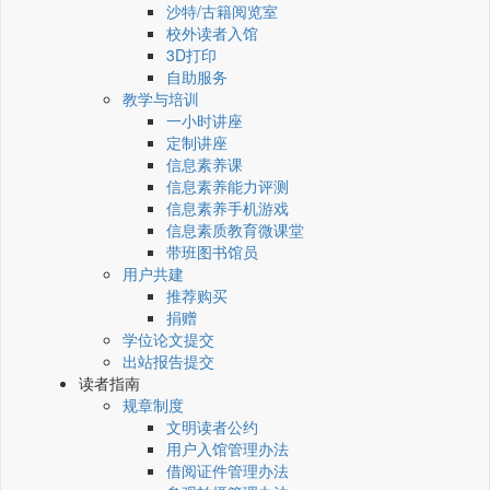
沙特/古籍阅览室
校外读者入馆
3D打印
自助服务
教学与培训
一小时讲座
定制讲座
信息素养课
信息素养能力评测
信息素养手机游戏
信息素质教育微课堂
带班图书馆员
用户共建
推荐购买
捐赠
学位论文提交
出站报告提交
读者指南
规章制度
文明读者公约
用户入馆管理办法
借阅证件管理办法