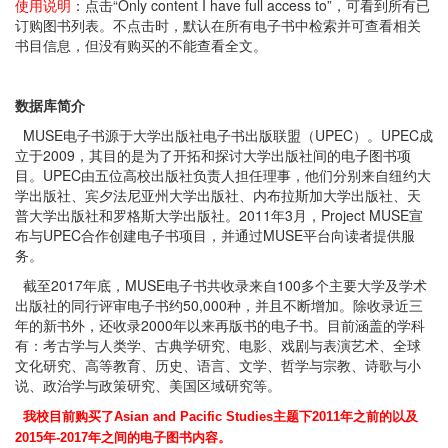
使用说明
：点击“Only content I have full access to”，可看到所有已
订购图书列表。不点击时，默认在所有电子书中检索并可查看相关
书目信息，但没有购买的不能查看全文。
数据库简介
MUSE电子书源于大学出版社电子书出版联盟（UPEC）。UPEC成
立于2009，其目的是为了开拓和探讨大学出版社间的电子图书项
目。UPEC由五位高校出版社负责人担任理事，他们分别来自纽约大
学出版社、宾夕法尼亚州大学出版社、内布拉斯加大学出版社、天
普大学出版社和罗格斯大学出版社。2011年3月，Project MUSE宣
布与UPEC合作创建电子书项目，并通过MUSE平台向读者提供服
务。
截至2017年底，MUSE电子书共收录来自100多个主要大学及学术
出版社的同行评审电子书约50,000种，并且不断增加。除收录近三
年的新书外，还收录2000年以来再版书的电子书。目前涵盖的学科
有：考古学与人类学、古典学研究、电影、戏剧与表演艺术、全球
文化研究、高等教育、历史、语言、文学、哲学与宗教、诗歌与小
说、政治学与政策研究、美国区域研究等。
我校目前购买了
Asian and Pacific Studies
主题下
2011
年之前的以及
2015
年
-2017
年之间的电子图书内容。