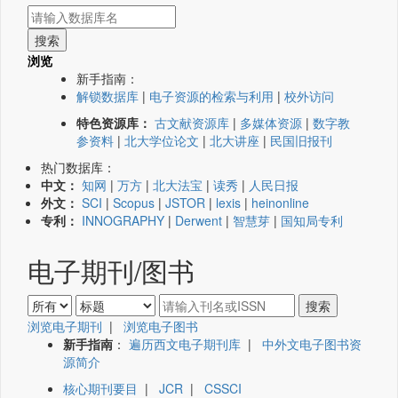
浏览
新手指南：
解锁数据库
|
电子资源的检索与利用
|
校外访问
特色资源库：
古文献资源库
|
多媒体资源
|
数字教
参资料
|
北大学位论文
|
北大讲座
|
民国旧报刊
热门数据库：
中文：
知网
|
万方
|
北大法宝
|
读秀
|
人民日报
外文：
SCI
|
Scopus
|
JSTOR
|
lexis
|
heinonline
专利：
INNOGRAPHY
|
Derwent
|
智慧芽
|
国知局专利
电子期刊/图书
浏览电子期刊
|
浏览电子图书
新手指南
：
遍历西文电子期刊库
|
中外文电子图书资
源简介
核心期刊要目
|
JCR
|
CSSCI