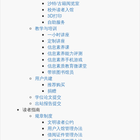
沙特/古籍阅览室
校外读者入馆
3D打印
自助服务
教学与培训
一小时讲座
定制讲座
信息素养课
信息素养能力评测
信息素养手机游戏
信息素质教育微课堂
带班图书馆员
用户共建
推荐购买
捐赠
学位论文提交
出站报告提交
读者指南
规章制度
文明读者公约
用户入馆管理办法
借阅证件管理办法