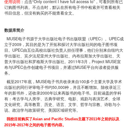
使用说明
：点击“Only content I have full access to”，可看到所有已
订购图书列表。不点击时，默认在所有电子书中检索并可查看相关
书目信息，但没有购买的不能查看全文。
数据库简介
MUSE电子书源于大学出版社电子书出版联盟（UPEC）。UPEC成
立于2009，其目的是为了开拓和探讨大学出版社间的电子图书项
目。UPEC由五位高校出版社负责人担任理事，他们分别来自纽约大
学出版社、宾夕法尼亚州大学出版社、内布拉斯加大学出版社、天
普大学出版社和罗格斯大学出版社。2011年3月，Project MUSE宣
布与UPEC合作创建电子书项目，并通过MUSE平台向读者提供服
务。
截至2017年底，MUSE电子书共收录来自100多个主要大学及学术
出版社的同行评审电子书约50,000种，并且不断增加。除收录近三
年的新书外，还收录2000年以来再版书的电子书。目前涵盖的学科
有：考古学与人类学、古典学研究、电影、戏剧与表演艺术、全球
文化研究、高等教育、历史、语言、文学、哲学与宗教、诗歌与小
说、政治学与政策研究、美国区域研究等。
我校目前购买了
Asian and Pacific Studies
主题下
2011
年之前的以及
2015
年
-2017
年之间的电子图书内容。