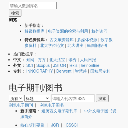
浏览
新手指南：
解锁数据库
|
电子资源的检索与利用
|
校外访问
特色资源库：
古文献资源库
|
多媒体资源
|
数字教
参资料
|
北大学位论文
|
北大讲座
|
民国旧报刊
热门数据库：
中文：
知网
|
万方
|
北大法宝
|
读秀
|
人民日报
外文：
SCI
|
Scopus
|
JSTOR
|
lexis
|
heinonline
专利：
INNOGRAPHY
|
Derwent
|
智慧芽
|
国知局专利
电子期刊/图书
浏览电子期刊
|
浏览电子图书
新手指南
：
遍历西文电子期刊库
|
中外文电子图书资
源简介
核心期刊要目
|
JCR
|
CSSCI