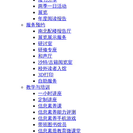
两季一日活动
展览
年度阅读报告
服务预约
南北配楼报告厅
展览展示服务
研讨室
研修专座
和声厅
沙特/古籍阅览室
校外读者入馆
3D打印
自助服务
教学与培训
一小时讲座
定制讲座
信息素养课
信息素养能力评测
信息素养手机游戏
带班图书馆员
信息素质教育微课堂