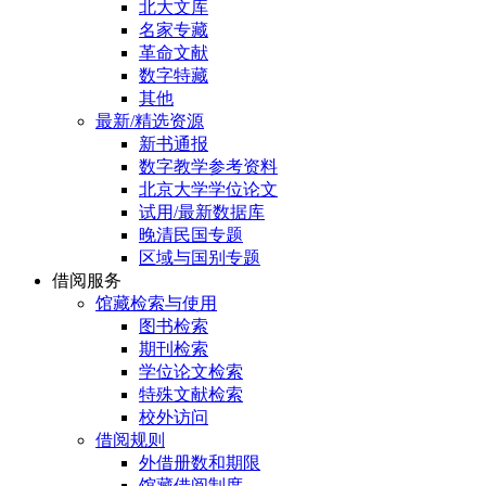
北大文库
名家专藏
革命文献
数字特藏
其他
最新/精选资源
新书通报
数字教学参考资料
北京大学学位论文
试用/最新数据库
晚清民国专题
区域与国别专题
借阅服务
馆藏检索与使用
图书检索
期刊检索
学位论文检索
特殊文献检索
校外访问
借阅规则
外借册数和期限
馆藏借阅制度