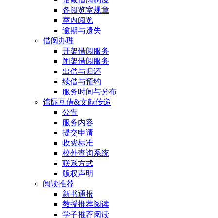
各阅览室规章
室内阅览
逾期与遗失
借阅办理
开架借阅服务
闭架借阅服务
出借与归还
续借与预约
服务时间与分布
馆际互借&文献传递
公告
服务内容
提交申请
收费标准
校外查询系统
联系方式
版权声明
阅读推荐
新书通报
教授推荐阅读
学子推荐阅读