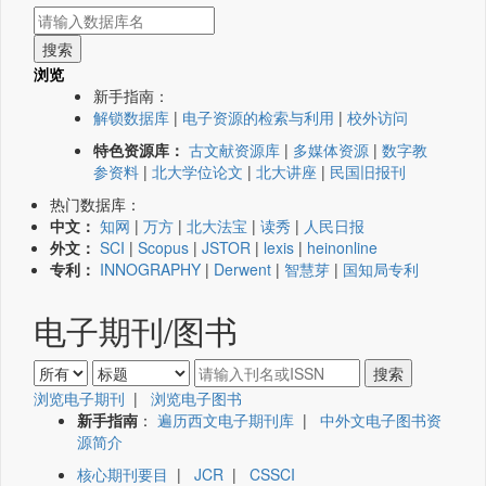
浏览
新手指南：
解锁数据库
|
电子资源的检索与利用
|
校外访问
特色资源库：
古文献资源库
|
多媒体资源
|
数字教
参资料
|
北大学位论文
|
北大讲座
|
民国旧报刊
热门数据库：
中文：
知网
|
万方
|
北大法宝
|
读秀
|
人民日报
外文：
SCI
|
Scopus
|
JSTOR
|
lexis
|
heinonline
专利：
INNOGRAPHY
|
Derwent
|
智慧芽
|
国知局专利
电子期刊/图书
浏览电子期刊
|
浏览电子图书
新手指南
：
遍历西文电子期刊库
|
中外文电子图书资
源简介
核心期刊要目
|
JCR
|
CSSCI