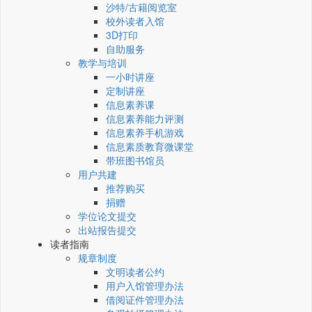
沙特/古籍阅览室
校外读者入馆
3D打印
自助服务
教学与培训
一小时讲座
定制讲座
信息素养课
信息素养能力评测
信息素养手机游戏
信息素质教育微课堂
带班图书馆员
用户共建
推荐购买
捐赠
学位论文提交
出站报告提交
读者指南
规章制度
文明读者公约
用户入馆管理办法
借阅证件管理办法