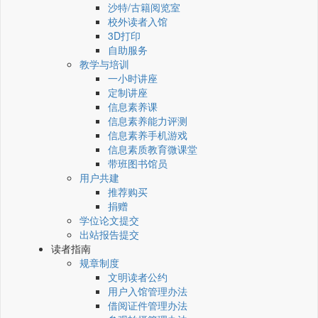
沙特/古籍阅览室
校外读者入馆
3D打印
自助服务
教学与培训
一小时讲座
定制讲座
信息素养课
信息素养能力评测
信息素养手机游戏
信息素质教育微课堂
带班图书馆员
用户共建
推荐购买
捐赠
学位论文提交
出站报告提交
读者指南
规章制度
文明读者公约
用户入馆管理办法
借阅证件管理办法