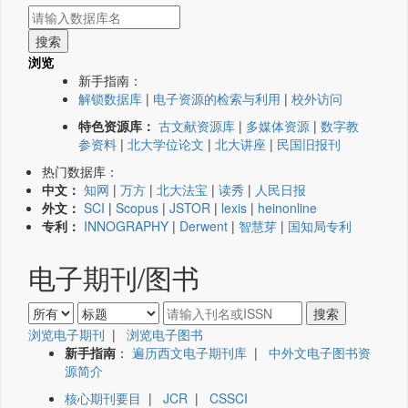
浏览
新手指南：
解锁数据库
|
电子资源的检索与利用
|
校外访问
特色资源库：
古文献资源库
|
多媒体资源
|
数字教
参资料
|
北大学位论文
|
北大讲座
|
民国旧报刊
热门数据库：
中文：
知网
|
万方
|
北大法宝
|
读秀
|
人民日报
外文：
SCI
|
Scopus
|
JSTOR
|
lexis
|
heinonline
专利：
INNOGRAPHY
|
Derwent
|
智慧芽
|
国知局专利
电子期刊/图书
浏览电子期刊
|
浏览电子图书
新手指南
：
遍历西文电子期刊库
|
中外文电子图书资
源简介
核心期刊要目
|
JCR
|
CSSCI