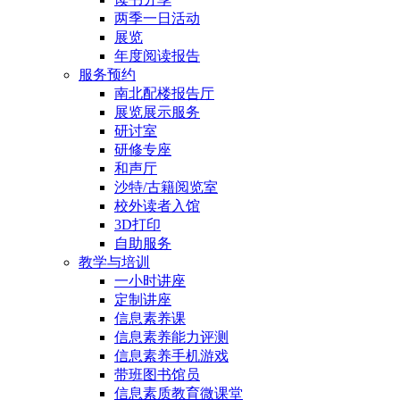
两季一日活动
展览
年度阅读报告
服务预约
南北配楼报告厅
展览展示服务
研讨室
研修专座
和声厅
沙特/古籍阅览室
校外读者入馆
3D打印
自助服务
教学与培训
一小时讲座
定制讲座
信息素养课
信息素养能力评测
信息素养手机游戏
带班图书馆员
信息素质教育微课堂