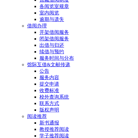
各阅览室规章
室内阅览
逾期与遗失
借阅办理
开架借阅服务
闭架借阅服务
出借与归还
续借与预约
服务时间与分布
馆际互借&文献传递
公告
服务内容
提交申请
收费标准
校外查询系统
联系方式
版权声明
阅读推荐
新书通报
教授推荐阅读
学子推荐阅读