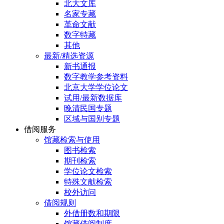
北大文库
名家专藏
革命文献
数字特藏
其他
最新/精选资源
新书通报
数字教学参考资料
北京大学学位论文
试用/最新数据库
晚清民国专题
区域与国别专题
借阅服务
馆藏检索与使用
图书检索
期刊检索
学位论文检索
特殊文献检索
校外访问
借阅规则
外借册数和期限
馆藏借阅制度