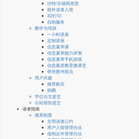
沙特/古籍阅览室
校外读者入馆
3D打印
自助服务
教学与培训
一小时讲座
定制讲座
信息素养课
信息素养能力评测
信息素养手机游戏
信息素质教育微课堂
带班图书馆员
用户共建
推荐购买
捐赠
学位论文提交
出站报告提交
读者指南
规章制度
文明读者公约
用户入馆管理办法
借阅证件管理办法