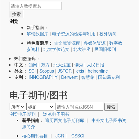
浏览
新手指南：
解锁数据库
|
电子资源的检索与利用
|
校外访问
特色资源库：
古文献资源库
|
多媒体资源
|
数字教
参资料
|
北大学位论文
|
北大讲座
|
民国旧报刊
热门数据库：
中文：
知网
|
万方
|
北大法宝
|
读秀
|
人民日报
外文：
SCI
|
Scopus
|
JSTOR
|
lexis
|
heinonline
专利：
INNOGRAPHY
|
Derwent
|
智慧芽
|
国知局专利
电子期刊/图书
浏览电子期刊
|
浏览电子图书
新手指南
：
遍历西文电子期刊库
|
中外文电子图书资
源简介
核心期刊要目
|
JCR
|
CSSCI