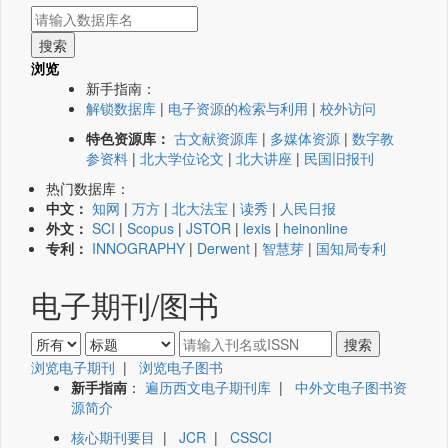
浏览
新手指南：
解锁数据库
|
电子资源的检索与利用
|
校外访问
特色资源库：
古文献资源库
|
多媒体资源
|
数字教
参资料
|
北大学位论文
|
北大讲座
|
民国旧报刊
热门数据库：
中文：
知网
|
万方
|
北大法宝
|
读秀
|
人民日报
外文：
SCI
|
Scopus
|
JSTOR
|
lexis
|
heinonline
专利：
INNOGRAPHY
|
Derwent
|
智慧芽
|
国知局专利
电子期刊/图书
浏览电子期刊
|
浏览电子图书
新手指南
：
遍历西文电子期刊库
|
中外文电子图书资
源简介
核心期刊要目
|
JCR
|
CSSCI