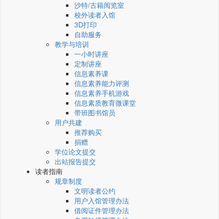
沙特/古籍阅览室
校外读者入馆
3D打印
自助服务
教学与培训
一小时讲座
定制讲座
信息素养课
信息素养能力评测
信息素养手机游戏
信息素质教育微课堂
带班图书馆员
用户共建
推荐购买
捐赠
学位论文提交
出站报告提交
读者指南
规章制度
文明读者公约
用户入馆管理办法
借阅证件管理办法