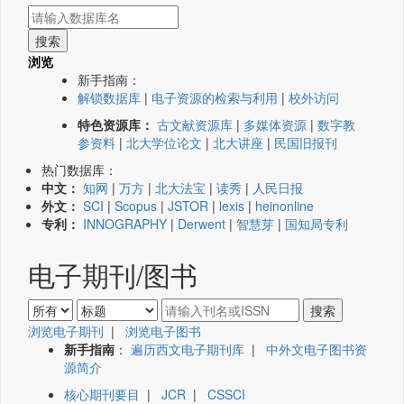
浏览
新手指南：
解锁数据库
|
电子资源的检索与利用
|
校外访问
特色资源库：
古文献资源库
|
多媒体资源
|
数字教
参资料
|
北大学位论文
|
北大讲座
|
民国旧报刊
热门数据库：
中文：
知网
|
万方
|
北大法宝
|
读秀
|
人民日报
外文：
SCI
|
Scopus
|
JSTOR
|
lexis
|
heinonline
专利：
INNOGRAPHY
|
Derwent
|
智慧芽
|
国知局专利
电子期刊/图书
浏览电子期刊
|
浏览电子图书
新手指南
：
遍历西文电子期刊库
|
中外文电子图书资
源简介
核心期刊要目
|
JCR
|
CSSCI