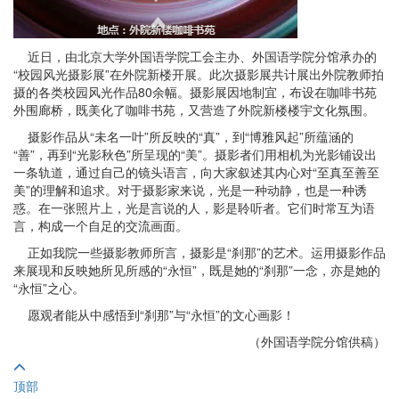
近日，由北京大学外国语学院工会主办、外国语学院分馆承办的
“校园风光摄影展”在外院新楼开展。此次摄影展共计展出外院教师拍
摄的各类校园风光作品80余幅。摄影展因地制宜，布设在咖啡书苑
外围廊桥，既美化了咖啡书苑，又营造了外院新楼楼宇文化氛围。
摄影作品从“未名一叶”所反映的“真”，到“博雅风起”所蕴涵的
“善”，再到“光影秋色”所呈现的“美”。摄影者们用相机为光影铺设出
一条轨道，通过自己的镜头语言，向大家叙述其内心对“至真至善至
美”的理解和追求。对于摄影家来说，光是一种动静，也是一种诱
惑。在一张照片上，光是言说的人，影是聆听者。它们时常互为语
言，构成一个自足的交流画面。
正如我院一些摄影教师所言，摄影是“刹那”的艺术。运用摄影作品
来展现和反映她所见所感的“永恒”，既是她的“刹那”一念，亦是她的
“永恒”之心。
愿观者能从中感悟到“刹那”与“永恒”的文心画影！
（外国语学院分馆供稿）
顶部