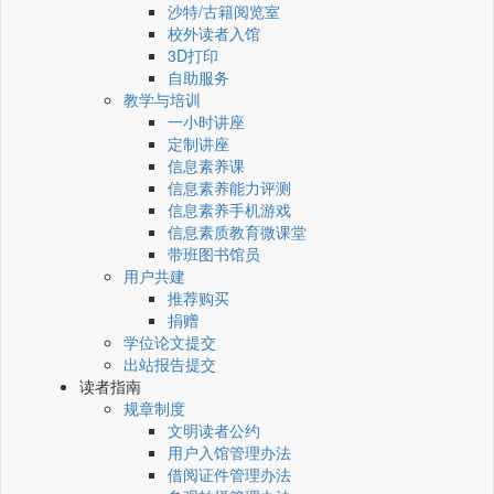
沙特/古籍阅览室
校外读者入馆
3D打印
自助服务
教学与培训
一小时讲座
定制讲座
信息素养课
信息素养能力评测
信息素养手机游戏
信息素质教育微课堂
带班图书馆员
用户共建
推荐购买
捐赠
学位论文提交
出站报告提交
读者指南
规章制度
文明读者公约
用户入馆管理办法
借阅证件管理办法