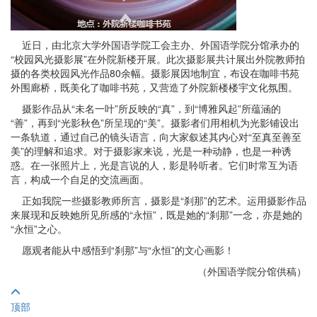
近日，由北京大学外国语学院工会主办、外国语学院分馆承办的
“校园风光摄影展”在外院新楼开展。此次摄影展共计展出外院教师拍
摄的各类校园风光作品80余幅。摄影展因地制宜，布设在咖啡书苑
外围廊桥，既美化了咖啡书苑，又营造了外院新楼楼宇文化氛围。
摄影作品从“未名一叶”所反映的“真”，到“博雅风起”所蕴涵的
“善”，再到“光影秋色”所呈现的“美”。摄影者们用相机为光影铺设出
一条轨道，通过自己的镜头语言，向大家叙述其内心对“至真至善至
美”的理解和追求。对于摄影家来说，光是一种动静，也是一种诱
惑。在一张照片上，光是言说的人，影是聆听者。它们时常互为语
言，构成一个自足的交流画面。
正如我院一些摄影教师所言，摄影是“刹那”的艺术。运用摄影作品
来展现和反映她所见所感的“永恒”，既是她的“刹那”一念，亦是她的
“永恒”之心。
愿观者能从中感悟到“刹那”与“永恒”的文心画影！
（外国语学院分馆供稿）
顶部