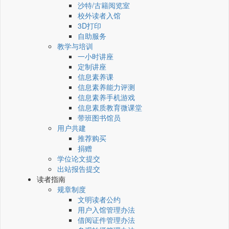
沙特/古籍阅览室
校外读者入馆
3D打印
自助服务
教学与培训
一小时讲座
定制讲座
信息素养课
信息素养能力评测
信息素养手机游戏
信息素质教育微课堂
带班图书馆员
用户共建
推荐购买
捐赠
学位论文提交
出站报告提交
读者指南
规章制度
文明读者公约
用户入馆管理办法
借阅证件管理办法