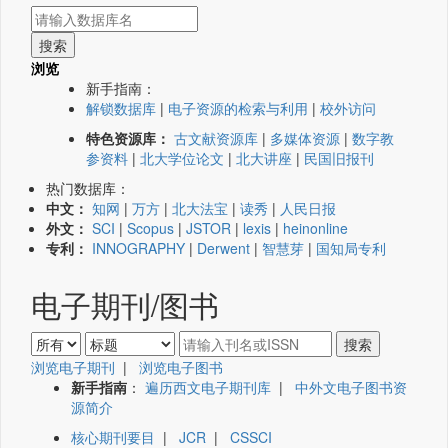
浏览
新手指南：
解锁数据库
|
电子资源的检索与利用
|
校外访问
特色资源库：
古文献资源库
|
多媒体资源
|
数字教
参资料
|
北大学位论文
|
北大讲座
|
民国旧报刊
热门数据库：
中文：
知网
|
万方
|
北大法宝
|
读秀
|
人民日报
外文：
SCI
|
Scopus
|
JSTOR
|
lexis
|
heinonline
专利：
INNOGRAPHY
|
Derwent
|
智慧芽
|
国知局专利
电子期刊/图书
浏览电子期刊
|
浏览电子图书
新手指南
：
遍历西文电子期刊库
|
中外文电子图书资
源简介
核心期刊要目
|
JCR
|
CSSCI