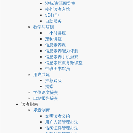
沙特/古籍阅览室
校外读者入馆
3D打印
自助服务
教学与培训
一小时讲座
定制讲座
信息素养课
信息素养能力评测
信息素养手机游戏
信息素质教育微课堂
带班图书馆员
用户共建
推荐购买
捐赠
学位论文提交
出站报告提交
读者指南
规章制度
文明读者公约
用户入馆管理办法
借阅证件管理办法