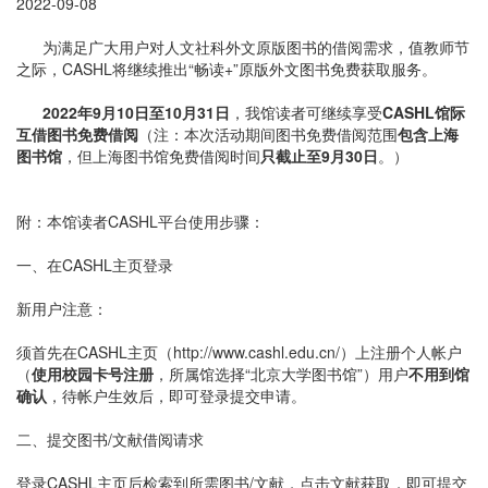
2022-09-08
为满足广大用户对人文社科外文原版图书的借阅需求，值教师节
之际，CASHL将继续推出“畅读+”原版外文图书免费获取服务。
2022年9月10日至10月31日
，我馆读者可继续享受
CASHL馆际
互借图书免费借阅
（注：本次活动期间图书免费借阅范围
包含上海
图书馆
，但上海图书馆免费借阅时间
只截止至9月30日
。）
附：本馆读者CASHL平台使用步骤：
一、在CASHL主页登录
新用户注意：
须首先在CASHL主页（http://www.cashl.edu.cn/）上注册个人帐户
（
使用校园卡号注册
，所属馆选择“北京大学图书馆”）用户
不用到馆
确认
，待帐户生效后，即可登录提交申请。
二、提交图书/文献借阅请求
登录CASHL主页后检索到所需图书/文献，点击文献获取，即可提交