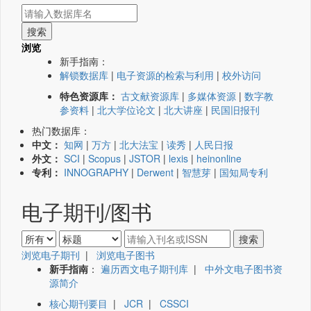
浏览
新手指南：
解锁数据库
|
电子资源的检索与利用
|
校外访问
特色资源库：
古文献资源库
|
多媒体资源
|
数字教
参资料
|
北大学位论文
|
北大讲座
|
民国旧报刊
热门数据库：
中文：
知网
|
万方
|
北大法宝
|
读秀
|
人民日报
外文：
SCI
|
Scopus
|
JSTOR
|
lexis
|
heinonline
专利：
INNOGRAPHY
|
Derwent
|
智慧芽
|
国知局专利
电子期刊/图书
浏览电子期刊
|
浏览电子图书
新手指南
：
遍历西文电子期刊库
|
中外文电子图书资
源简介
核心期刊要目
|
JCR
|
CSSCI