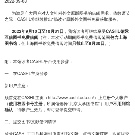
2022-09-08
为满足广大用户对人文社科外文原版图书的借阅需求，值教师节
之际，CASHL将继续推出“畅读+”原版外文图书免费获取服务。
2022年9月10日至10月31日
，我馆读者可继续享受
CASHL馆际
互借图书免费借阅
（注：本次活动期间图书免费借阅范围
包含上海
图书馆
，但上海图书馆免费借阅时间
只截止至9月30日
。）
附：本馆读者CASHL平台使用步骤：
一、在CASHL主页登录
新用户注意：
须首先在CASHL主页（http://www.cashl.edu.cn/）上注册个人帐户
（
使用校园卡号注册
，所属馆选择“北京大学图书馆”）用户
不用到馆
确认
，待帐户生效后，即可登录提交申请。
二、提交图书/文献借阅请求
登录CASHL主页后检索到所需图书/文献，点击文献获取，即可提交