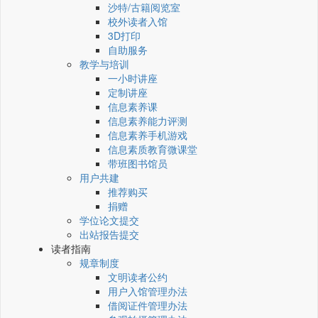
沙特/古籍阅览室
校外读者入馆
3D打印
自助服务
教学与培训
一小时讲座
定制讲座
信息素养课
信息素养能力评测
信息素养手机游戏
信息素质教育微课堂
带班图书馆员
用户共建
推荐购买
捐赠
学位论文提交
出站报告提交
读者指南
规章制度
文明读者公约
用户入馆管理办法
借阅证件管理办法