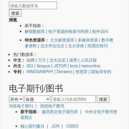
浏览
新手指南：
解锁数据库
|
电子资源的检索与利用
|
校外访问
特色资源库：
古文献资源库
|
多媒体资源
|
数字教
参资料
|
北大学位论文
|
北大讲座
|
民国旧报刊
热门数据库：
中文：
知网
|
万方
|
北大法宝
|
读秀
|
人民日报
外文：
SCI
|
Scopus
|
JSTOR
|
lexis
|
heinonline
专利：
INNOGRAPHY
|
Derwent
|
智慧芽
|
国知局专利
电子期刊/图书
浏览电子期刊
|
浏览电子图书
新手指南
：
遍历西文电子期刊库
|
中外文电子图书资
源简介
核心期刊要目
|
JCR
|
CSSCI