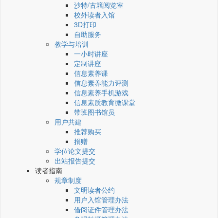
沙特/古籍阅览室
校外读者入馆
3D打印
自助服务
教学与培训
一小时讲座
定制讲座
信息素养课
信息素养能力评测
信息素养手机游戏
信息素质教育微课堂
带班图书馆员
用户共建
推荐购买
捐赠
学位论文提交
出站报告提交
读者指南
规章制度
文明读者公约
用户入馆管理办法
借阅证件管理办法