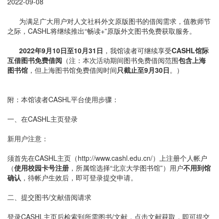
2022-09-08
为满足广大用户对人文社科外文原版图书的借阅需求，值教师节
之际，CASHL将继续推出“畅读+”原版外文图书免费获取服务。
2022年9月10日至10月31日
，我馆读者可继续享受
CASHL馆际
互借图书免费借阅
（注：本次活动期间图书免费借阅范围
包含上海
图书馆
，但上海图书馆免费借阅时间
只截止至9月30日
。）
附：本馆读者CASHL平台使用步骤：
一、在CASHL主页登录
新用户注意：
须首先在CASHL主页（http://www.cashl.edu.cn/）上注册个人帐户
（
使用校园卡号注册
，所属馆选择“北京大学图书馆”）用户
不用到馆
确认
，待帐户生效后，即可登录提交申请。
二、提交图书/文献借阅请求
登录CASHL主页后检索到所需图书/文献，点击文献获取，即可提交