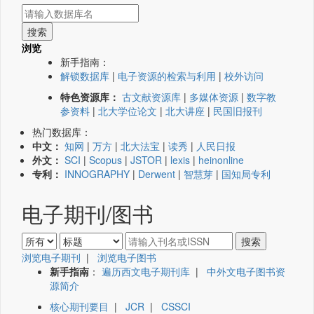
浏览
新手指南：
解锁数据库
|
电子资源的检索与利用
|
校外访问
特色资源库：
古文献资源库
|
多媒体资源
|
数字教
参资料
|
北大学位论文
|
北大讲座
|
民国旧报刊
热门数据库：
中文：
知网
|
万方
|
北大法宝
|
读秀
|
人民日报
外文：
SCI
|
Scopus
|
JSTOR
|
lexis
|
heinonline
专利：
INNOGRAPHY
|
Derwent
|
智慧芽
|
国知局专利
电子期刊/图书
浏览电子期刊
|
浏览电子图书
新手指南
：
遍历西文电子期刊库
|
中外文电子图书资
源简介
核心期刊要目
|
JCR
|
CSSCI