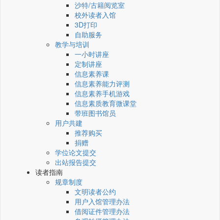
沙特/古籍阅览室
校外读者入馆
3D打印
自助服务
教学与培训
一小时讲座
定制讲座
信息素养课
信息素养能力评测
信息素养手机游戏
信息素质教育微课堂
带班图书馆员
用户共建
推荐购买
捐赠
学位论文提交
出站报告提交
读者指南
规章制度
文明读者公约
用户入馆管理办法
借阅证件管理办法