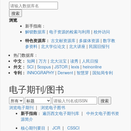
浏览
新手指南：
解锁数据库
|
电子资源的检索与利用
|
校外访问
特色资源库：
古文献资源库
|
多媒体资源
|
数字教
参资料
|
北大学位论文
|
北大讲座
|
民国旧报刊
热门数据库：
中文：
知网
|
万方
|
北大法宝
|
读秀
|
人民日报
外文：
SCI
|
Scopus
|
JSTOR
|
lexis
|
heinonline
专利：
INNOGRAPHY
|
Derwent
|
智慧芽
|
国知局专利
电子期刊/图书
浏览电子期刊
|
浏览电子图书
新手指南
：
遍历西文电子期刊库
|
中外文电子图书资
源简介
核心期刊要目
|
JCR
|
CSSCI