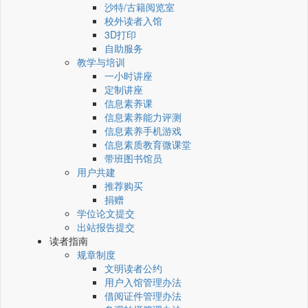
沙特/古籍阅览室
校外读者入馆
3D打印
自助服务
教学与培训
一小时讲座
定制讲座
信息素养课
信息素养能力评测
信息素养手机游戏
信息素质教育微课堂
带班图书馆员
用户共建
推荐购买
捐赠
学位论文提交
出站报告提交
读者指南
规章制度
文明读者公约
用户入馆管理办法
借阅证件管理办法