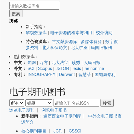
浏览
新手指南：
解锁数据库
|
电子资源的检索与利用
|
校外访问
特色资源库：
古文献资源库
|
多媒体资源
|
数字教
参资料
|
北大学位论文
|
北大讲座
|
民国旧报刊
热门数据库：
中文：
知网
|
万方
|
北大法宝
|
读秀
|
人民日报
外文：
SCI
|
Scopus
|
JSTOR
|
lexis
|
heinonline
专利：
INNOGRAPHY
|
Derwent
|
智慧芽
|
国知局专利
电子期刊/图书
浏览电子期刊
|
浏览电子图书
新手指南
：
遍历西文电子期刊库
|
中外文电子图书资
源简介
核心期刊要目
|
JCR
|
CSSCI