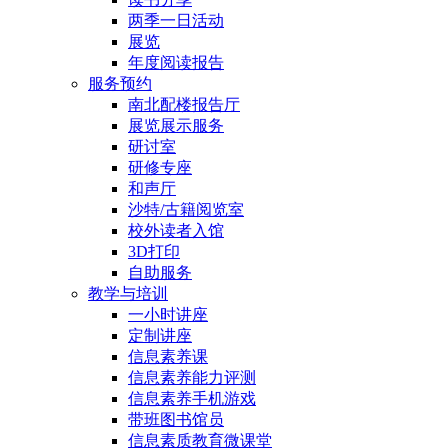
两季一日活动
展览
年度阅读报告
服务预约
南北配楼报告厅
展览展示服务
研讨室
研修专座
和声厅
沙特/古籍阅览室
校外读者入馆
3D打印
自助服务
教学与培训
一小时讲座
定制讲座
信息素养课
信息素养能力评测
信息素养手机游戏
带班图书馆员
信息素质教育微课堂