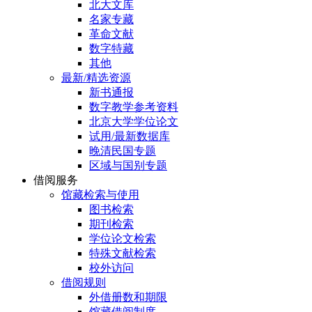
北大文库
名家专藏
革命文献
数字特藏
其他
最新/精选资源
新书通报
数字教学参考资料
北京大学学位论文
试用/最新数据库
晚清民国专题
区域与国别专题
借阅服务
馆藏检索与使用
图书检索
期刊检索
学位论文检索
特殊文献检索
校外访问
借阅规则
外借册数和期限
馆藏借阅制度