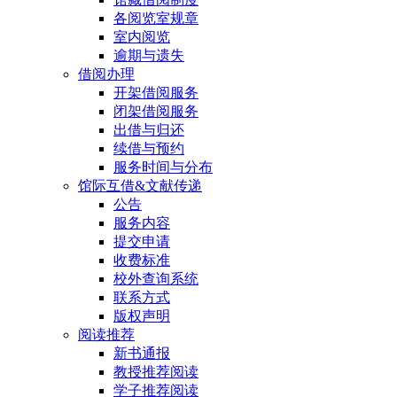
各阅览室规章
室内阅览
逾期与遗失
借阅办理
开架借阅服务
闭架借阅服务
出借与归还
续借与预约
服务时间与分布
馆际互借&文献传递
公告
服务内容
提交申请
收费标准
校外查询系统
联系方式
版权声明
阅读推荐
新书通报
教授推荐阅读
学子推荐阅读